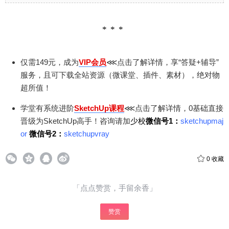
仅需149元，成为
VIP会员
⋘点击了解详情，享“答疑+辅导”
服务，且可下载全站资源（微课堂、插件、素材），绝对物
超所值！
学堂有系统进阶
SketchUp课程
⋘点击了解详情，0基础直接
晋级为SketchUp高手！咨询请加
少校
微信号1：
sketchupmaj
or
微信号2：
sketchupvray
0
收藏
「点点赞赏，手留余香」
赞赏