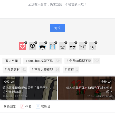
还没有人赞赏，快来当第一个赞赏的人吧！
海报
0
0
0
0
0
0
0
0
给SketchUp小编打赏
室内空间
# sketchup模型下载
234
# 免费su模型下载
202
付费内容
2
5
10
元
元
元
# 形意素材
41
# 草图大师模型
14
# 酒柜
1
20
50
自定义
元
元
少校-LA
少校-LA
筑木筑巢镜像柜体后开门显示不对，
筑木筑巢柜体自动编号不对如何处
这个有影响吗？
理？
¥
6位以上
2024-11-14 17:02:34
2024-11-15 13:34:09
0 条回复
A
作者
M
管理员
6位以上
您没有权限发布内容，请购买会员或者提升权
限。