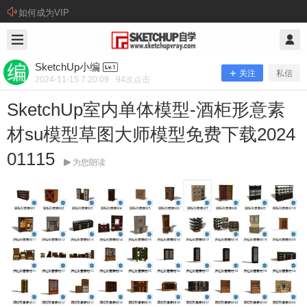
如何成为VIP
2024/11/15
SketchUp小编 @ SketchUp自学
SketchUp小编
关注
私信
2024-11-15 7:20:09
94
次点击
SketchUp室内单体模型-酒柜形意素
材su模型草图大师模型免费下载2024
01115
为您朗读
SketchUp室内单体模型-酒柜形意素材
su模型草图大师模型免费下载2024011
15
资源下载： 本站提供百度网盘下载方式（建议安装