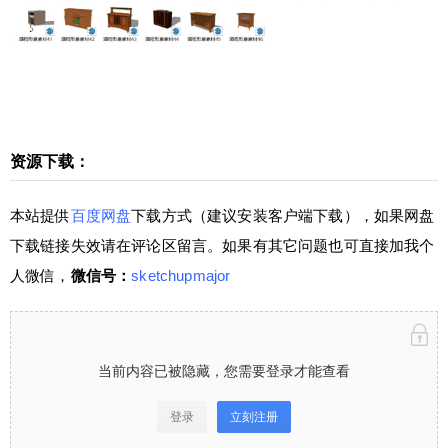
客户端下载），如果网盘下载链接失效请在评论区
留言。如果有其它问题也可直接加我个人微信，微
信号：sketchupmajor 当前内容已被隐藏，您需要
登录才能查看 登录立刻注册 仅需149元，成为VIP
会员⋘点击了解详情，享“答疑+辅导”服务，且可
下载全站资源（微课堂、插件、素材），绝对物超
所值！ 学堂有系统进阶SketchUp课程⋘点击了解
资源下载：
扫描二维码继续阅读
详情，0基础直接晋级为SketchUp高手！咨询请加
少校微信号1：sketchupmajor 微信号2：sketchupv
本站提供
百度网盘
下载方式（建议安装客户端下载），如果网盘
ray 0 收藏
下载链接失效请在评论区留言。如果有其它问题也可直接加我个
人微信，
微信号：
sketchupmajor
当前内容已被隐藏，您需要登录才能查看
登录
立刻注册