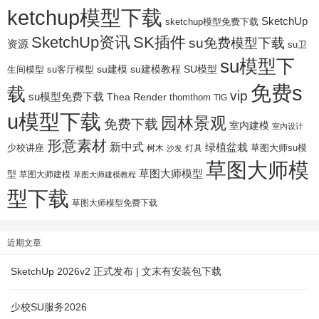
ketchup模型下载
SketchUp
sketchup模型免费下载
SketchUp资讯
SK插件
su免费模型下载
资源
su卫
su模型下
su建模
su客厅模型
su建模教程
SU模型
生间模型
免费s
载
vip
su模型免费下载
Thea Render
thomthom
TIG
u模型下载
园林景观
免费下载
室内建模
室内设计
形意素材
新中式
绿植盆栽
少校讲座
树木
灯具
草图大师su模
沙发
草图大师模
草图大师模型
型
草图大师建模
草图大师建模教程
型下载
草图大师模型免费下载
近期文章
SketchUp 2026v2 正式发布 | 文末有安装包下载
少校SU服务2026