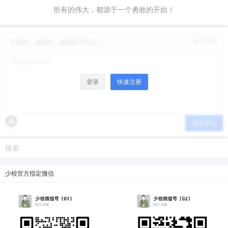
所有的伟大，都源于一个勇敢的开始！
微信支付
微信支付
修改资料
欢迎您，新朋友，感谢参与互动！
忘记密码？
找回
已有帐号？
登录
立刻支付
立刻支付
登录
快速注册
提交评论
少校官方指定微信