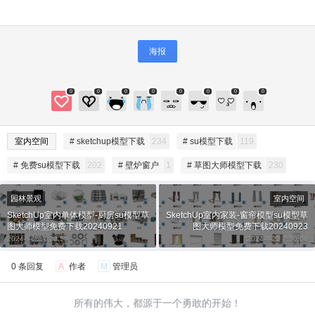
海报
0
0
0
0
0
0
0
0
给SketchUp小编打赏
室内空间
# sketchup模型下载
234
# su模型下载
119
付费内容
2
5
10
# 免费su模型下载
202
# 壁炉窗户
1
# 草图大师模型下载
230
元
元
元
20
50
园林景观
室内空间
自定义
元
元
SketchUp室内单体模型-厨房su模型草
SketchUp室内家装-窗帘模型su模型草
图大师模型免费下载20240921
图大师模型免费下载20240923
2024-9-21 7:23:59
2024-9-23 7:30:04
¥
6位以上
0 条回复
A
作者
M
管理员
6位以上
您没有权限发布内容，请购买会员或者提升权
限。
所有的伟大，都源于一个勇敢的开始！