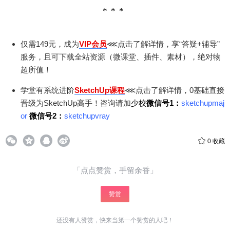
仅需149元，成为
VIP会员
⋘点击了解详情，享“答疑+辅导”
服务，且可下载全站资源（微课堂、插件、素材），绝对物
超所值！
学堂有系统进阶
SketchUp课程
⋘点击了解详情，0基础直接
晋级为SketchUp高手！咨询请加
少校
微信号1：
sketchupmaj
or
微信号2：
sketchupvray
0
收藏
「点点赞赏，手留余香」
赞赏
还没有人赞赏，快来当第一个赞赏的人吧！