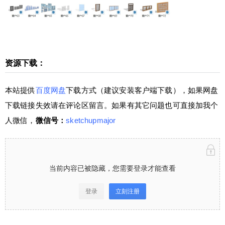
客户端下载），如果网盘下载链接失效请在评论区
留言。如果有其它问题也可直接加我个人微信，微
信号：sketchupmajor 当前内容已被隐藏，您需要
登录才能查看 登录立刻注册 仅需149元，成为VIP
会员⋘点击了解详情，享“答疑+辅导”服务，且可
资源下载：
下载全站资源（微课堂、插件、素材），绝对物超
所值！ 学堂有系统进阶SketchUp课程⋘点击了解
扫描二维码继续阅读
本站提供
百度网盘
下载方式（建议安装客户端下载），如果网盘
详情，0基础直接晋级为SketchUp高手！咨询请加
下载链接失效请在评论区留言。如果有其它问题也可直接加我个
少校微信号1：sketchupmajor 微信号2：sketchupv
ray 0 收藏
人微信，
微信号：
sketchupmajor
当前内容已被隐藏，您需要登录才能查看
登录
立刻注册