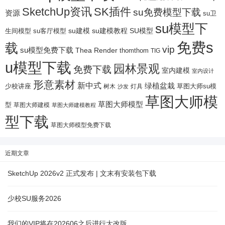
SketchUp资讯
SK插件
su免费模型下载
资源
su卫
su模型下
su建模
su客厅模型
su建模教程
SU模型
生间模型
免费s
载
vip
su模型免费下载
Thea Render
thomthom
TIG
u模型下载
园林景观
免费下载
室内建模
室内设计
形意素材
新中式
绿植盆栽
少校讲座
树木
灯具
草图大师su模
沙发
草图大师模
草图大师模型
型
草图大师建模
草图大师建模教程
型下载
草图大师模型免费下载
近期文章
SketchUp 2026v2 正式发布 | 文末有安装包下载
少校SU服务2026
我们的VIP将在202606之后进行大改版