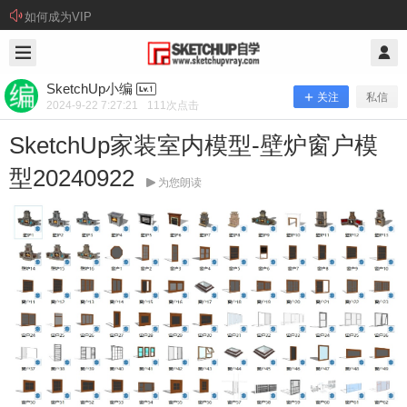
如何成为VIP
2024/9/22
SketchUp小编 @ SketchUp自学
SketchUp小编
关注
私信
2024-9-22 7:27:21
111
次点击
SketchUp家装室内模型-壁炉窗户模
型20240922
为您朗读
SketchUp家装室内模型-壁炉窗户模型
20240922
资源下载： 本站提供百度网盘下载方式（建议安装