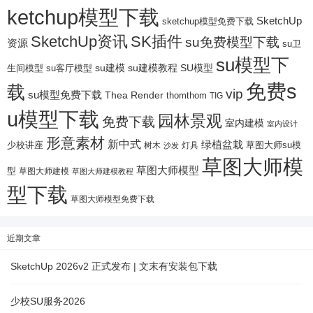
ketchup模型下载
SketchUp
sketchup模型免费下载
SketchUp资讯
SK插件
su免费模型下载
资源
su卫
su模型下
su建模
su客厅模型
su建模教程
SU模型
生间模型
免费s
载
vip
su模型免费下载
Thea Render
thomthom
TIG
u模型下载
园林景观
免费下载
室内建模
室内设计
形意素材
新中式
绿植盆栽
少校讲座
树木
灯具
草图大师su模
沙发
草图大师模
草图大师模型
型
草图大师建模
草图大师建模教程
型下载
草图大师模型免费下载
近期文章
SketchUp 2026v2 正式发布 | 文末有安装包下载
少校SU服务2026