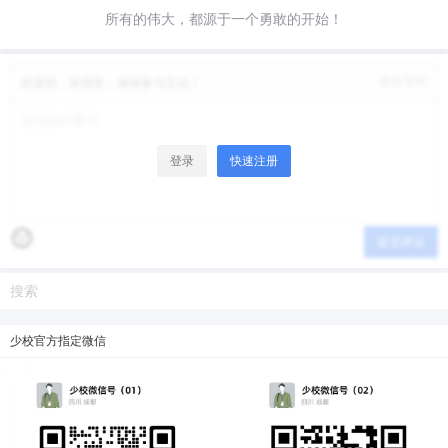
所有的伟大，都源于一个勇敢的开始！
微信支付
微信支付
修改资料
欢迎您，新朋友，感谢参与互动！
忘记密码？
找回
已有帐号？
登录
立刻支付
立刻支付
登录
快速注册
提交评论
少校官方指定微信