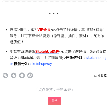
仅需149元，成为
VIP会员
⋘点击了解详情，享“答疑+辅导”
服务，且可下载全站资源（微课堂、插件、素材），绝对物
超所值！
学堂有系统进阶
SketchUp课程
⋘点击了解详情，0基础直接
晋级为SketchUp高手！咨询请加
少校
微信号1：
sketchupmaj
or
微信号2：
sketchupvray
0
收藏
「点点赞赏，手留余香」
赞赏