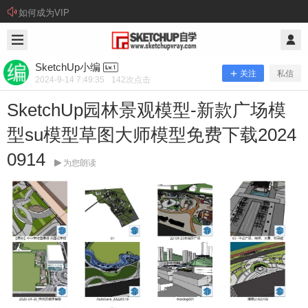
如何成为VIP
2024/9/14
SketchUp小编 @ SketchUp自学
SketchUp小编
关注
私信
2024-9-14 7:49:35
142
次点击
SketchUp园林景观模型-新款广场模
型su模型草图大师模型免费下载2024
0914
为您朗读
SketchUp园林景观模型-新款广场模型
su模型草图大师模型免费下载2024091
4
资源下载： 本站提供百度网盘下载方式（建议安装