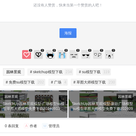
还没有人赞赏，快来当第一个赞赏的人吧！
海报
0
0
0
0
0
0
0
0
给SketchUp小编打赏
园林景观
# sketchup模型下载
234
# su模型下载
119
付费内容
2
5
10
元
元
元
# 免费su模型下载
202
# 广场
4
# 草图大师模型下载
230
20
50
自定义
元
元
园林景观
园林景观
SketchUp园林景观模型-广场模型su模
SketchUp园林景观模型-新款广场模型
型草图大师模型免费下载20240913
su模型草图大师模型免费下载202409
¥
6位以上
15
2024-9-13 7:47:07
2024-9-15 7:51:24
0 条回复
A
作者
M
管理员
6位以上
您没有权限发布内容，请购买会员或者提升权
限。