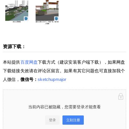
客户端下载），如果网盘下载链接失效请在评论区
留言。如果有其它问题也可直接加我个人微信，微
信号：sketchupmajor 当前内容已被隐藏，您需要
登录才能查看 登录立刻注册 仅需149元，成为VIP
会员⋘点击了解详情，享“答疑+辅导”服务，且可
下载全站资源（微课堂、插件、素材），绝对物超
所值！ 学堂有系统进阶SketchUp课程⋘点击了解
资源下载：
扫描二维码继续阅读
详情，0基础直接晋级为SketchUp高手！咨询请加
少校微信号1：sketchupmajor 微信号2：sketchupv
本站提供
百度网盘
下载方式（建议安装客户端下载），如果网盘
ray 0 收藏
下载链接失效请在评论区留言。如果有其它问题也可直接加我个
人微信，
微信号：
sketchupmajor
当前内容已被隐藏，您需要登录才能查看
登录
立刻注册