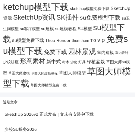
ketchup模型下载
SketchUp
sketchup模型免费下载
SketchUp资讯
SK插件
su免费模型下载
资源
su卫
su模型下
su建模
su客厅模型
su建模教程
SU模型
生间模型
免费s
载
vip
su模型免费下载
Thea Render
thomthom
TIG
u模型下载
园林景观
免费下载
室内建模
室内设计
形意素材
新中式
绿植盆栽
少校讲座
树木
灯具
草图大师su模
沙发
草图大师模
草图大师模型
型
草图大师建模
草图大师建模教程
型下载
草图大师模型免费下载
近期文章
SketchUp 2026v2 正式发布 | 文末有安装包下载
少校SU服务2026