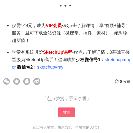
仅需149元，成为
VIP会员
⋘点击了解详情，享“答疑+辅导”
服务，且可下载全站资源（微课堂、插件、素材），绝对物
超所值！
学堂有系统进阶
SketchUp课程
⋘点击了解详情，0基础直接
晋级为SketchUp高手！咨询请加
少校
微信号1：
sketchupmaj
or
微信号2：
sketchupvray
0
收藏
「点点赞赏，手留余香」
赞赏
还没有人赞赏，快来当第一个赞赏的人吧！