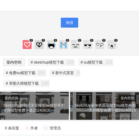
海报
0
0
0
0
0
0
0
0
给SketchUp小编打赏
室内空间
# sketchup模型下载
234
# su模型下载
119
# 免费su模型下载
202
# 新中式茶室
3
付费内容
2
5
10
元
元
元
# 草图大师模型下载
230
20
50
自定义
元
元
室内空间
室内空间
SketchUp新中式茶室模型su模型草图
SketchUp新中式茶室模型su模型草图
大师模型免费下载20240816
大师模型免费下载20240818
¥
6位以上
2024-8-16 7:01:29
2024-8-18 7:42:30
0 条回复
A
作者
M
管理员
6位以上
您没有权限发布内容，请购买会员或者提升权
限。