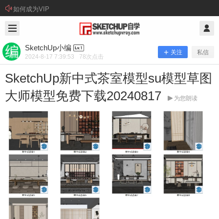
如何成为VIP
2024/8/17
SketchUp小编 @ SketchUp自学
SketchUp小编
关注
私信
2024-8-17 7:39:53
78
次点击
SketchUp新中式茶室模型su模型草图
大师模型免费下载20240817
为您朗读
SketchUp新中式茶室模型su模型草图
大师模型免费下载20240817
资源下载： 本站提供百度网盘下载方式（建议安装