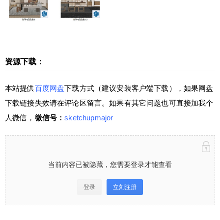
客户端下载），如果网盘下载链接失效请在评论区
留言。如果有其它问题也可直接加我个人微信，微
信号：sketchupmajor 当前内容已被隐藏，您需要
登录才能查看 登录立刻注册 仅需149元，成为VIP
会员⋘点击了解详情，享“答疑+辅导”服务，且可
资源下载：
下载全站资源（微课堂、插件、素材），绝对物超
所值！ 学堂有系统进阶SketchUp课程⋘点击了解
扫描二维码继续阅读
本站提供
百度网盘
下载方式（建议安装客户端下载），如果网盘
详情，0基础直接晋级为SketchUp高手！咨询请加
下载链接失效请在评论区留言。如果有其它问题也可直接加我个
少校微信号1：sketchupmajor 微信号2：sketchupv
ray 0 收藏
人微信，
微信号：
sketchupmajor
当前内容已被隐藏，您需要登录才能查看
登录
立刻注册