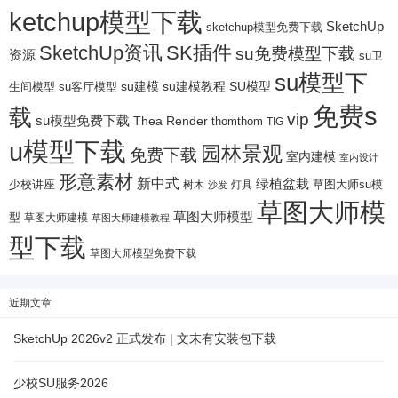
ketchup模型下载
SketchUp
sketchup模型免费下载
SketchUp资讯
SK插件
su免费模型下载
资源
su卫
su模型下
su建模
su客厅模型
su建模教程
SU模型
生间模型
免费s
载
vip
su模型免费下载
Thea Render
thomthom
TIG
u模型下载
园林景观
免费下载
室内建模
室内设计
形意素材
新中式
绿植盆栽
少校讲座
树木
灯具
草图大师su模
沙发
草图大师模
草图大师模型
型
草图大师建模
草图大师建模教程
型下载
草图大师模型免费下载
近期文章
SketchUp 2026v2 正式发布 | 文末有安装包下载
少校SU服务2026