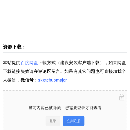
客户端下载），如果网盘下载链接失效请在评论区
留言。如果有其它问题也可直接加我个人微信，微
信号：sketchupmajor 当前内容已被隐藏，您需要
登录才能查看 登录立刻注册 仅需149元，成为VIP
会员⋘点击了解详情，享“答疑+辅导”服务，且可
下载全站资源（微课堂、插件、素材），绝对物超
所值！ 学堂有系统进阶SketchUp课程⋘点击了解
资源下载：
扫描二维码继续阅读
详情，0基础直接晋级为SketchUp高手！咨询请加
少校微信号1：sketchupmajor 微信号2：sketchupv
本站提供
百度网盘
下载方式（建议安装客户端下载），如果网盘
ray 0 收藏
下载链接失效请在评论区留言。如果有其它问题也可直接加我个
人微信，
微信号：
sketchupmajor
当前内容已被隐藏，您需要登录才能查看
登录
立刻注册