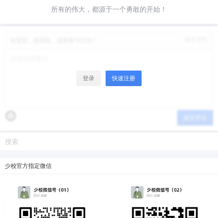
所有的伟大，都源于一个勇敢的开始！
微信支付
微信支付
修改资料
欢迎您，新朋友，感谢参与互动！
忘记密码？
找回
已有帐号？
登录
立刻支付
立刻支付
登录
快速注册
提交评论
少校官方指定微信