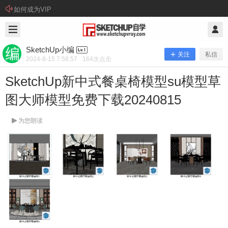
如何成为VIP
2024/8/15
SketchUp小编 @ SketchUp自学
SketchUp小编
关注
私信
2024-8-15 7:58:57
164
次点击
SketchUp新中式餐桌椅模型su模型草
图大师模型免费下载20240815
为您朗读
SketchUp新中式餐桌椅模型su模型草
图大师模型免费下载20240815
资源下载： 本站提供百度网盘下载方式（建议安装