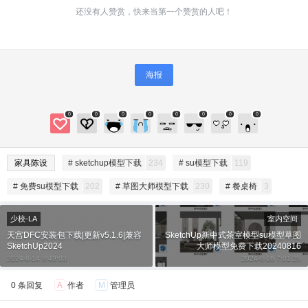
还没有人赞赏，快来当第一个赞赏的人吧！
海报
0
0
0
0
0
0
0
0
给SketchUp小编打赏
家具陈设
# sketchup模型下载
234
# su模型下载
119
付费内容
2
5
10
元
元
元
# 免费su模型下载
202
# 草图大师模型下载
230
# 餐桌椅
3
20
50
自定义
元
元
少校-LA
室内空间
天宫DFC安装包下载|更新v5.1.6|兼容
SketchUp新中式茶室模型su模型草图
SketchUp2024
大师模型免费下载20240816
¥
6位以上
2024-8-14 9:49:03
2024-8-16 7:01:29
0 条回复
A
作者
M
管理员
6位以上
您没有权限发布内容，请购买会员或者提升权
限。