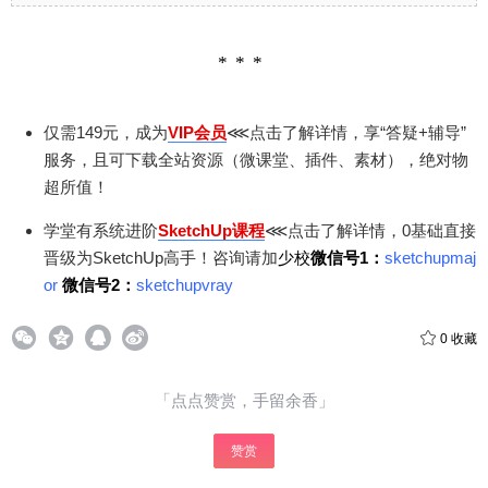
仅需149元，成为
VIP会员
⋘点击了解详情，享“答疑+辅导”
服务，且可下载全站资源（微课堂、插件、素材），绝对物
超所值！
学堂有系统进阶
SketchUp课程
⋘点击了解详情，0基础直接
晋级为SketchUp高手！咨询请加
少校
微信号1：
sketchupmaj
or
微信号2：
sketchupvray
0
收藏
「点点赞赏，手留余香」
赞赏