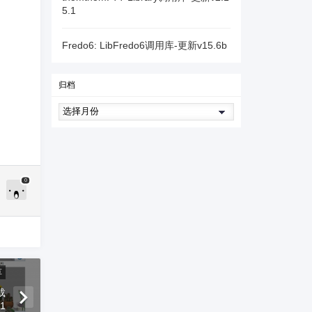
5.1
Fredo6: LibFredo6调用库-更新v15.6b
归档
0
草
载
31