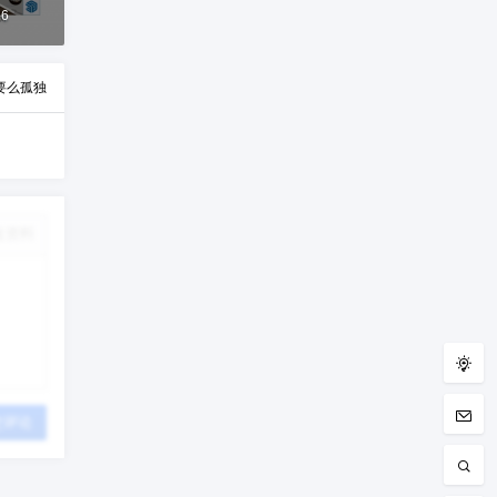
26
要么孤独
改资料
交评论