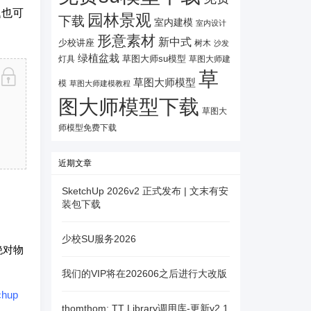
题也可
园林景观
下载
室内建模
室内设计
形意素材
新中式
少校讲座
树木
沙发
绿植盆栽
灯具
草图大师su模型
草图大师建
草
草图大师模型
模
草图大师建模教程
图大师模型下载
草图大
师模型免费下载
近期文章
SketchUp 2026v2 正式发布 | 文末有安
装包下载
少校SU服务2026
绝对物
我们的VIP将在202606之后进行大改版
chup
thomthom: TT Library调用库-更新v2.1