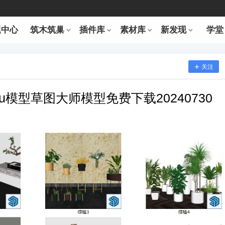
题中心
筑木筑巢
插件库
素材库
新发现
学堂
关注
su模型草图大师模型免费下载20240730