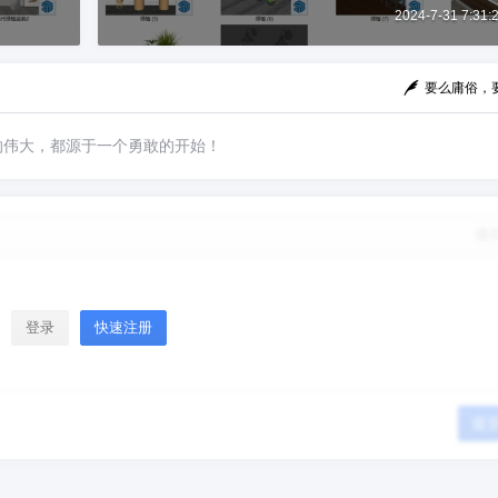
2024-7-31 7:31:
要么庸俗，
的伟大，都源于一个勇敢的开始！
修
登录
快速注册
提