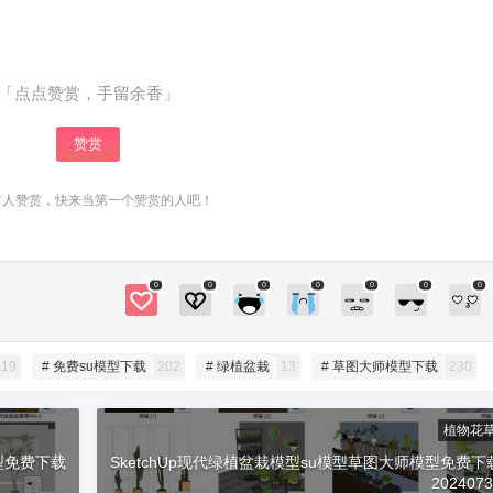
立刻支付
藏，您需要登录才能查看 登录立刻注册 仅需149
元，成为VIP会员⋘点击了解详情，享“答疑+辅
导”服务，且可下载全站资源（微课堂、插件、素
「点点赞赏，手留余香」
材），绝对物超所值！ 学堂有系统进阶SketchUp
扫描二维码继续阅读
课程⋘点击了解详情，0基础直接晋级为Sketch
赞赏
Up高手！咨询请加少校微信号1：sketchupmajo
r 微信号2：sketchupvray 0 收藏
有人赞赏，快来当第一个赞赏的人吧！
0
0
0
0
0
0
0
119
# 免费su模型下载
202
# 绿植盆栽
13
# 草图大师模型下载
230
植物花
模型免费下载
SketchUp现代绿植盆栽模型su模型草图大师模型免费下
202407