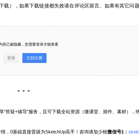
下载），如果下载链接都失效请在评论区留言。如果有其它问
给SketchUp小编打赏
付费内容
2
5
10
元
元
元
内容已被隐藏，您需要登录才能查看
20
50
自定义
元
元
登录
立刻注册
SketchUp现代绿植盆栽模型su
¥
6位以上
您没有权限发布内容，请购买会员或者提升权
模型草图大师模型免费下载202
限。
40730
6位以上
微信支付
资源下载： 本站提供百度网盘下载方式（建议安
享“答疑+辅导”服务，且可下载全站资源（微课堂、插件、素材），
装客户端下载），如果下载链接都失效请在评论
微信支付
忘记密码？
找回
已有帐号？
登录
立刻支付
区留言。如果有其它问题也可直接加我个人微
，0基础直接晋级为SketchUp高手！咨询请加
少校
微信号1：
sket
信，微信号：sketchupmajor 当前内容已被隐