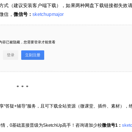
方式（建议安装客户端下载），如果两种网盘下载链接都失效
微信，
微信号：
sketchupmajor
给SketchUp小编打赏
付费内容
2
5
10
元
元
元
内容已被隐藏，您需要登录才能查看
20
50
自定义
元
元
登录
立刻注册
SketchUp室内单体模型灯具su
¥
6位以上
您没有权限发布内容，请购买会员或者提升权
模型草图大师模型免费下载202
限。
40721
6位以上
微信支付
资源下载： 本站提供百度网盘、腾讯微云这两种
享“答疑+辅导”服务，且可下载全站资源（微课堂、插件、素材），
网盘下载方式（建议安装客户端下载），如果两
微信支付
忘记密码？
找回
已有帐号？
登录
立刻支付
种网盘下载链接都失效请在评论区留言。如果有
，0基础直接晋级为SketchUp高手！咨询请加
少校
微信号1：
sket
其它问题也可直接加我个人微信，微信号：sketc