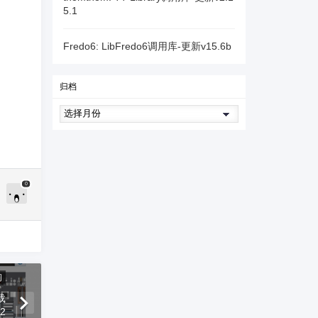
5.1
Fredo6: LibFredo6调用库-更新v15.6b
归档
0
间
载
22