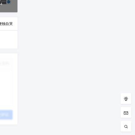
44
便独自哭
改资料
交评论