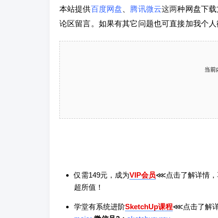
本站提供
百度网盘
、
腾讯微云
这两
种网盘下载
论区留言。如果有其它问题也可直接加我个人
当前
仅需149元，成为
VIP会员
⋘点击了解详情，
超所值！
学堂有系统进阶
SketchUp课程
⋘点击了解详情