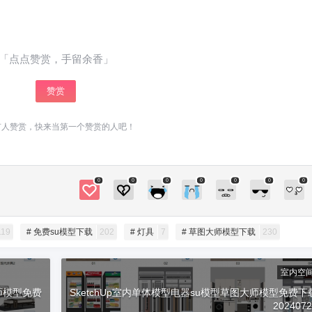
立刻支付
hupmajor 当前内容已被隐藏，您需要登录才能查
看 登录立刻注册 仅需149元，成为VIP会员⋘点
击了解详情，享“答疑+辅导”服务，且可下载全站
「点点赞赏，手留余香」
资源（微课堂、插件、素材），绝对物超所值！
扫描二维码继续阅读
学堂有系统进阶SketchUp课程⋘点击了解详
赞赏
情，0基础直接晋级为SketchUp高手！咨询请加
少校微信号1：sketchupmajor 微信号2：sketchu
有人赞赏，快来当第一个赞赏的人吧！
pvray 0 收藏
0
0
0
0
0
0
0
119
# 免费su模型下载
202
# 灯具
7
# 草图大师模型下载
230
室内空
大师模型免费
SketchUp室内单体模型电器su模型草图大师模型免费下
202407