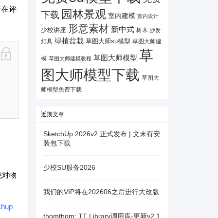
请在评
园林景观
下载
室内建模
室内设计
形意素材
新中式
少校讲座
树木
沙发
绿植盆栽
灯具
草图大师su模型
草图大师建
草
草图大师模型
模
草图大师建模教程
图大师模型下载
草图大
师模型免费下载
近期文章
SketchUp 2026v2 正式发布 | 文末有安
装包下载
少校SU服务2026
绝对物
我们的VIP将在202606之后进行大改版
chup
thomthom: TT Library调用库-更新v2.1