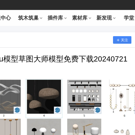
题中心
筑木筑巢
插件库
素材库
新发现
学堂
关注
su模型草图大师模型免费下载20240721