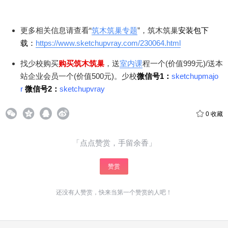
更多相关信息请查看“
筑木筑巢专题
”，筑木筑巢
安装包下
载：
https://www.sketchupvray.com/230064.html
找少校购买
购买筑木筑巢
，送
室内课
程一个(价值999元)/送本
站企业会员一个(价值500元)。少校
微信号1：
sketchupmajo
r
微信号2：
sketchupvray
0
收藏
「点点赞赏，手留余香」
赞赏
还没有人赞赏，快来当第一个赞赏的人吧！