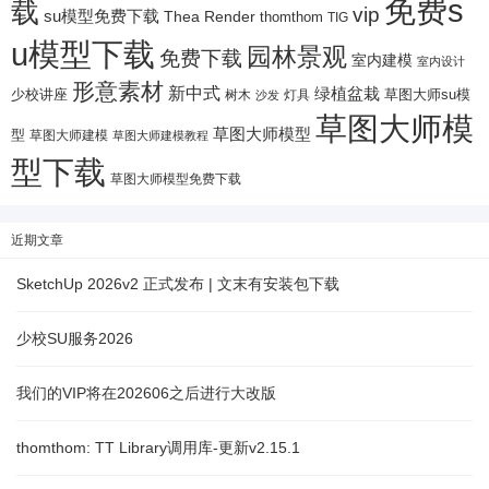
免费s
载
vip
su模型免费下载
Thea Render
thomthom
TIG
u模型下载
园林景观
免费下载
室内建模
室内设计
形意素材
新中式
绿植盆栽
少校讲座
树木
灯具
草图大师su模
沙发
草图大师模
草图大师模型
型
草图大师建模
草图大师建模教程
型下载
草图大师模型免费下载
近期文章
SketchUp 2026v2 正式发布 | 文末有安装包下载
少校SU服务2026
我们的VIP将在202606之后进行大改版
thomthom: TT Library调用库-更新v2.15.1