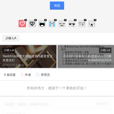
海报
0
0
0
0
0
0
0
0
给少校-LA打赏
少校-LA
付费内容
2
5
10
元
元
元
少校-LA
少校-LA
SketchUp草图大师创建室内菱形复古
天宫DFC安装包下载|更新v5.0.13|兼
木质吊灯
容SketchUp2024
20
50
自定义
元
元
2024-5-24 8:20:11
2024-5-25 7:11:18
0 条回复
A
作者
M
管理员
¥
6位以上
所有的伟大，都源于一个勇敢的开始！
6位以上
您没有权限发布内容，请购买会员或者提升权
限。
修改资料
欢迎您，新朋友，感谢参与互动！
微信支付