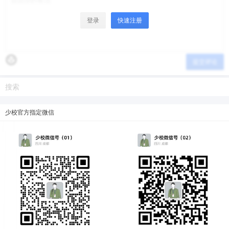
微信支付
忘记密码？
找回
已有帐号？
登录
立刻支付
登录
快速注册
立刻支付
提交评论
少校官方指定微信