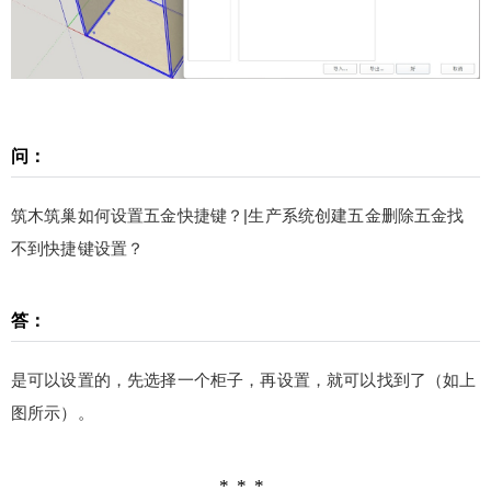
五金删除五金找不到快捷键设置？ 答： 是可以设置
的，先选择一个柜子，再设置，就可以找到了（如
上图所示）。 更多相关信息请查看“筑木筑巢专
题”，筑木筑巢安装包下载：https://www.sketchupvr
ay.com/230064.html 找少校购买购买筑木筑巢，送
室内课程一个(价值999元)/送本站企业会员一个(价
问：
值500元)。少校微信号1：sketchupmajor 微信号
扫描二维码继续阅读
2：sketchupvray 0 收藏
筑木筑巢如何设置五金快捷键？|生产系统创建五金删除五金找
不到快捷键设置？
答：
是可以设置的，先选择一个柜子，再设置，就可以找到了（如上
图所示）。