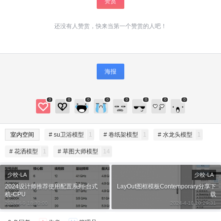
赞赏
还没有人赞赏，快来当第一个赞赏的人吧！
海报
0
0
0
0
0
0
0
0
给SketchUp小编打赏
付费内容
2
5
10
室内空间
# su卫浴模型
1
# 卷纸架模型
1
# 水龙头模型
1
元
元
元
# 花洒模型
1
# 草图大师模型
14
20
50
自定义
元
元
少校-LA
少校-LA
2024设计师推荐使用配置系列-台式
LayOut图框模板Contemporary分享下
¥
6位以上
机-CPU
载
2024-4-9 18:30:00
2024-4-10 10:29:31
6位以上
您没有权限发布内容，请购买会员或者提升权