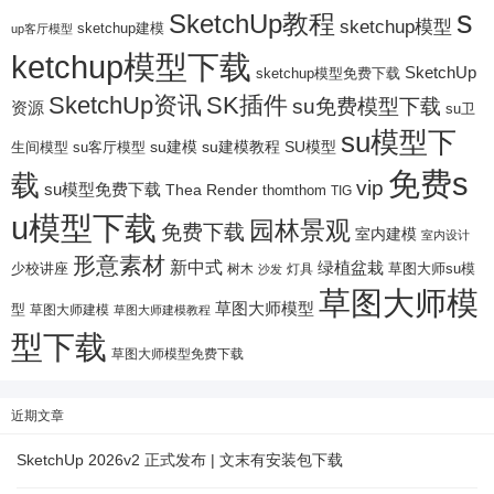
s
SketchUp教程
sketchup模型
sketchup建模
up客厅模型
ketchup模型下载
SketchUp
sketchup模型免费下载
SketchUp资讯
SK插件
su免费模型下载
资源
su卫
su模型下
su建模
su客厅模型
su建模教程
SU模型
生间模型
免费s
载
vip
su模型免费下载
Thea Render
thomthom
TIG
u模型下载
园林景观
免费下载
室内建模
室内设计
形意素材
新中式
绿植盆栽
少校讲座
树木
灯具
草图大师su模
沙发
草图大师模
草图大师模型
型
草图大师建模
草图大师建模教程
型下载
草图大师模型免费下载
近期文章
SketchUp 2026v2 正式发布 | 文末有安装包下载