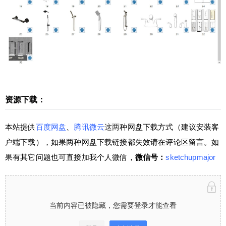
盘下载方式（建议安装客户端下载），如果两种网
盘下载链接都失效请在评论区留言。如果有其它问
题也可直接加我个人微信，微信号：sketchupmajor
当前内容已被隐藏，您需要登录才能查看 登录立刻
注册 仅需149元，成为VIP会员⋘点击了解详情，
享“答疑+辅导”服务，且可下载全站资源（微课堂、
插件、素材），绝对物超所值！ 学堂有系统进阶Sk
扫描二维码继续阅读
etchUp课程⋘点击了解详情，0基础直接晋级为Sk
资源下载：
etchUp高手！咨询请加少校微信号1：sketchupmaj
or 微信号2：sketchupvray 0 收藏
本站提供
百度网盘
、
腾讯微云
这两
种网盘下载方式（建议安装客
户端下载），如果两种网盘下载链接都失效请在评论区留言。如
果有其它问题也可直接加我个人微信，
微信号：
sketchupmajor
当前内容已被隐藏，您需要登录才能查看