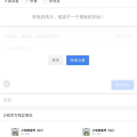
0 条回复
A
作者
M
管理员
限。
微信支付
所有的伟大，都源于一个勇敢的开始！
微信支付
忘记密码？
找回
已有帐号？
登录
立刻支付
修改资料
欢迎您，新朋友，感谢参与互动！
立刻支付
登录
快速注册
提交评论
少校官方指定微信