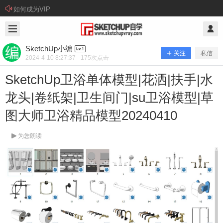
如何成为VIP
2024/4/10
SketchUp小编 @ SketchUp自学
SketchUp小编
关注
私信
2024-4-10 8:27:37
175
次点击
SketchUp卫浴单体模型|花洒|扶手|水
龙头|卷纸架|卫生间门|su卫浴模型|草
图大师卫浴精品模型20240410
为您朗读
SketchUp卫浴单体模型|花洒|扶手|水
龙头|卷纸架|卫生间门|su卫浴模型|草
图大师卫浴精品模型20240410
资源下载： 本站提供百度网盘、腾讯微云这两种网