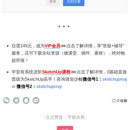
登录
立刻注册
仅需149元，成为
VIP会员
⋘点击了解详情，享“答疑+辅导”
服务，且可下载全站资源（微课堂、插件、素材），绝对物
超所值！
学堂有系统进阶
SketchUp课程
⋘点击了解详情，0基础直接
晋级为SketchUp高手！咨询请加
少校
微信号1：
sketchupmaj
or
微信号2：
sketchupvray
0
收藏
「点点赞赏，手留余香」