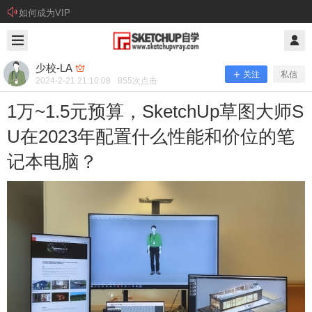
如何成为VIP
2024/2/21
少校-LA @ SketchUp自学
少校-LA
关注
私信
2024-2-21 21:10:08
855
次点击
1万~1.5元预算，SketchUp草图大师S
U在2023年配置什么性能和价位的笔
记本电脑？
1万~1.5元预算，SketchUp草图大师S
U在2023年配置什么性能和价位的笔记
本电脑？
因为笔记本的性能是比台式机差的，如果想买一台