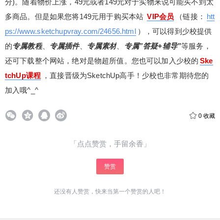
分)。随着物价上涨，49元或者149元对于实物来说可能买不到太
多商品。但是如果您将149元用于购买本站
VIP会员
（链接：
htt
ps://www.sketchupvray.com/24656.html
），可以得到少校提供
的
专属教程
、
专属插件
、
专属素材
、
专属”答疑+辅导”
等服务，
还可下载整个网站，绝对是物超所值。您也可以加入少校的
Ske
tchUp课程
，直接晋级为SketchUp高手！少校也非常期待您的
加入哦^_^
0
收藏
「点点赞赏，手留余香」
赞赏
给少校-LA打赏
还没有人赞赏，快来当第一个赞赏的人吧！
付费内容
2
5
10
元
元
元