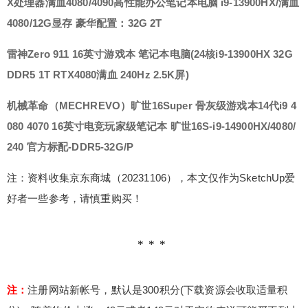
X处理器满血4080/4090高性能办公笔记本电脑 i9-13900HX/满血
重购买！ 注：注册网站新帐号，默认是300积分(下
4080/12G显存 豪华配置：32G 2T
载资源会收取适量积分)。随着物价上涨，49元或者
149元对于实物来说可能买不到太多商品。但是如果
雷神Zero 911 16英寸游戏本 笔记本电脑(24核i9-13900HX 32G
您将149元用于购买本站 VIP会员（链接：https://w
DDR5 1T RTX4080满血 240Hz 2.5K屏)
ww.sketchupvray.com/24656.html），可以得到少
校提供的专属教程、专属插件、专属素材、专属”答
机械革命（MECHREVO）旷世16Super 骨灰级游戏本14代i9 4
疑+辅导”等服务，还可下载整个网站，绝对是物超
080 4070 16英寸电竞玩家级笔记本 旷世16S-i9-14900HX/4080/
所值。您也可以加入少校的SketchUp课程，直接晋
级为SketchUp高手！少校也非常期待您的加入哦^_
240 官方标配-DDR5-32G/P
^ 0 收藏
注：资料收集京东商城（20231106），本文仅作为SketchUp爱
好者一些参考，请慎重购买！
注：
注册网站新帐号，默认是300积分(下载资源会收取适量积