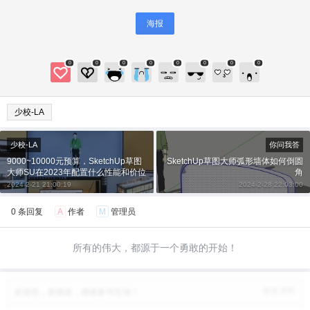
20
50
自定义
元
元
海报
¥
6位以上
0
0
0
0
0
0
0
0
6位以上
您没有权限发布内容，请购买会员或者提升权
少校-LA
限。
微信支付
少校-LA
你问我答
9000~10000元预算，SketchUp草图
SketchUp草图大师弧形墙体如何倒圆
大师SU在2023年配置什么性能和价位
角
微信支付
忘记密码？
找回
已有帐号？
登录
立刻支付
的笔记本电脑？
2024-2-21 21:00:19
2024-2-28 22:03:00
0 条回复
A
作者
M
管理员
立刻支付
所有的伟大，都源于一个勇敢的开始！
修改资料
欢迎您，新朋友，感谢参与互动！