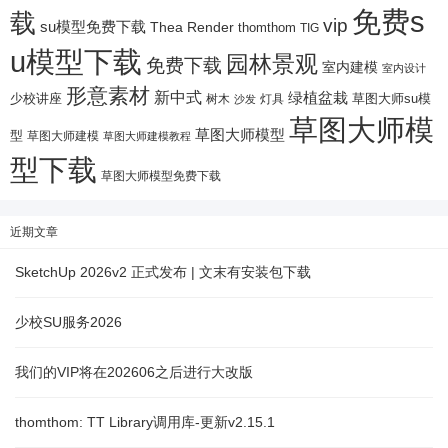
免费s
载
vip
su模型免费下载
Thea Render
thomthom
TIG
u模型下载
园林景观
免费下载
室内建模
室内设计
形意素材
新中式
绿植盆栽
少校讲座
树木
灯具
草图大师su模
沙发
草图大师模
草图大师模型
型
草图大师建模
草图大师建模教程
型下载
草图大师模型免费下载
近期文章
SketchUp 2026v2 正式发布 | 文末有安装包下载
少校SU服务2026
我们的VIP将在202606之后进行大改版
thomthom: TT Library调用库-更新v2.15.1