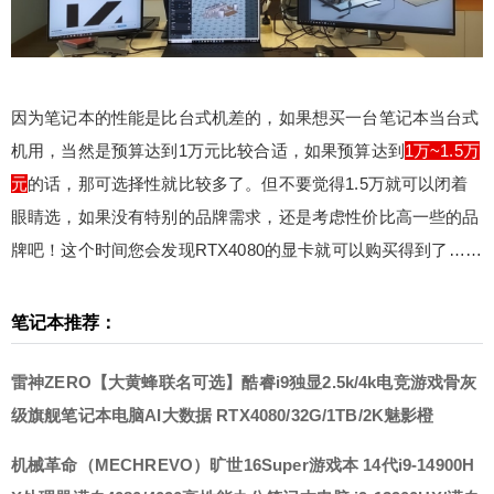
笔记本当台式机用，当然是预算达到1万元比较合
适，如果预算达到1万~1.5万元的话，那可选择性就
比较多了。但不要觉得1.5万就可以闭着眼睛选，如
果没有特别的品牌需求，还是考虑性价比高一些的
因为笔记本的性能是比台式机差的，如果想买一台笔记本当台式
品牌吧！这个时间您会发现RTX4080的显卡就可以
购买得到了…… 笔记本推荐： 雷神ZERO【大黄蜂
机用，当然是预算达到1万元比较合适，如果预算达到
1万~1.5万
联名可选】酷睿i9独显2.5k/4k电竞游戏骨灰级旗舰
扫描二维码继续阅读
元
的话，那可选择性就比较多了。但不要觉得1.5万就可以闭着
笔记本电脑AI大数据 RTX4080/32G/1TB/2K魅影橙
眼睛选，如果没有特别的品牌需求，还是考虑性价比高一些的品
机械革命（MECHREVO）旷世16Super游戏本 14
牌吧！这个时间您会发现RTX4080的显卡就可以购买得到了……
代i9-14900HX处理器满血4080/4090高性能办公笔
记本电脑 i9-13900HX/满血4080/12G显存 豪华配
置：32G 2T 雷神Zero 911 16英寸游戏本 笔记本电
笔记本推荐：
脑(24核i9-13900HX 32G DDR5 1T RTX4080满血 2
40Hz 2.5K屏) 机械革命（MECHREVO）旷世16Su
雷神ZERO【大黄蜂联名可选】酷睿i9独显2.5k/4k电竞游戏骨灰
per 骨灰级游戏本14代i9 4080 4070 16英寸电竞玩
级旗舰笔记本电脑AI大数据 RTX4080/32G/1TB/2K魅影橙
家级笔记本 旷世16S-i9-14900HX/4080/240 官方标
配-DDR5-32G/P 注：资料收集京东商城（2023110
机械革命（MECHREVO）旷世16Super游戏本 14代i9-14900H
6），本文仅作为SketchUp爱好者一些参考，请慎