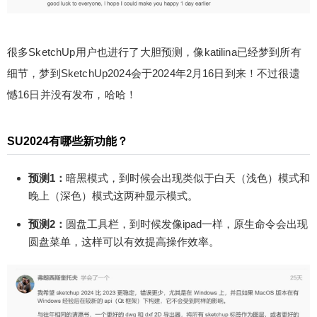
ww.sketchupvray.com/24656.html），可以得到少
校提供的专属教程、专属插件、专属素材、专属”答
疑+辅导”等服务，还可下载整个网站，绝对是物超
很多SketchUp用户也进行了大胆预测，像katilina已经梦到所有
所值。您也可以加入少校的SketchUp课程，直接晋
细节，梦到SketchUp2024会于2024年2月16日到来！不过很遗
级为SketchUp高手！少校也非常期待您的加入哦^_
憾16日并没有发布，哈哈！
^ 0 收藏
SU2024有哪些新功能？
预测1：
暗黑模式，到时候会出现类似于白天（浅色）模式和
晚上（深色）模式这两种显示模式。
预测2：
圆盘工具栏，到时候发像ipad一样，原生命令会出现
圆盘菜单，这样可以有效提高操作效率。