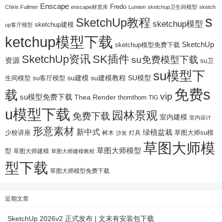
Enscape
Fredo
Chiris Fullmer
enscape材质库
Lumion
sketchup卫生间模型
sketch
s
SketchUp教程
sketchup模型
sketchup建模
up客厅模型
ketchup模型下载
SketchUp
sketchup模型免费下载
SketchUp资讯
SK插件
su免费模型下载
资源
su卫
su模型下
su建模
su客厅模型
su建模教程
SU模型
生间模型
免费s
载
vip
su模型免费下载
Thea Render
thomthom
TIG
u模型下载
园林景观
免费下载
室内建模
室内设计
形意素材
新中式
绿植盆栽
少校讲座
树木
灯具
草图大师su模
沙发
草图大师模
草图大师模型
型
草图大师建模
草图大师建模教程
型下载
草图大师模型免费下载
近期文章
SketchUp 2026v2 正式发布 | 文末有安装包下载