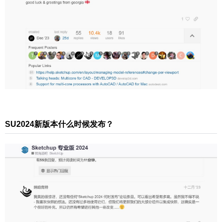
发布时间，个人预计发布时间，2024年2月中下旬
发布，或者3月初发布SketchUpPro2024版本。 很
多SketchUp用户也进行了大胆预测，像katilina已经
梦到所有细节，梦到SketchUp2024会于2024年2月
16日到来！不过很遗憾16日并没有发布，哈哈！ S
U2024有哪些新功能？ 预测1：暗黑模式，到时候
会出现类似于白天（浅色）模式和晚上（深色）模
扫描二维码继续阅读
式这两种显示模式。 预测2：圆盘工具栏，到时候
发像ipad一样，原生命令会出现圆盘菜单，这样可
以有效提高操作效率。 预测3：更多格式输出，到
SU2024新版本什么时候发布？
时候可能会支持更多格式的互导支持，就算不能互
导也会进一步优化。像rhino新版本已经可以直接输
出skp格式，像3dsmax新版本已经可以直接导入skp
格式，那应该SU在这方面也不会太远了吧，预计会
和rhino、max、cad、revit、Blender等主流软件进
行文件互导，就算不能互导也会进一步优化，比如
上图所说的一个更好的dwg和dxf2D导出器功能。
预测4：支持多核，到时候可能会支持多核，但可能