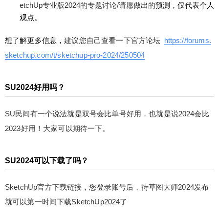
etchUp专业版2024的专题讨论/请愿做出的
预测，仅代表个人
观点。
想了解更多信息，
建议您自己查看一下官方论坛
https://forums.
sketchup.com/t/sketchup-pro-2024/250504
SU2024好用吗？
给少校-LA打赏
SU民间有一个说法就是双号会比单号好用，也就是说2024会比
2023好用！大家可以期待一下。
付费内容
2
5
10
元
元
元
SU2024可以下载了吗？
20
50
自定义
元
元
SketchUp官方下载链接，您登录账号后，待草图大师2024发布
¥
6位以上
就可以第一时间下载SketchUp2024了