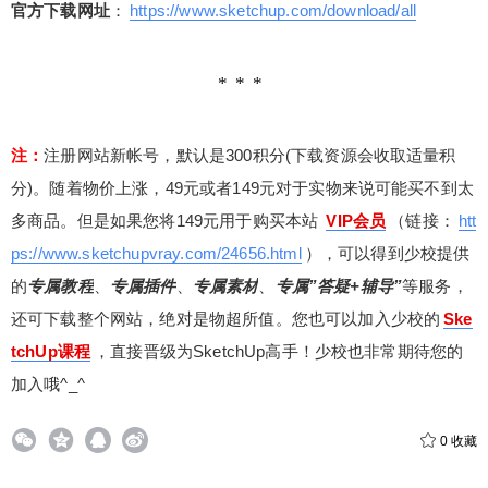
6位以上
您没有权限发布内容，请购买会员或者提升权
官方下载网址
：
https://www.sketchup.com/download/all
限。
微信支付
微信支付
忘记密码？
找回
已有帐号？
登录
立刻支付
注：
注册网站新帐号，默认是300积分(下载资源会收取适量积
分)。随着物价上涨，49元或者149元对于实物来说可能买不到太
立刻支付
多商品。但是如果您将149元用于购买本站
VIP会员
（链接：
htt
ps://www.sketchupvray.com/24656.html
），可以得到少校提供
的
专属教程
、
专属插件
、
专属素材
、
专属”答疑+辅导”
等服务，
还可下载整个网站，绝对是物超所值。您也可以加入少校的
Ske
tchUp课程
，直接晋级为SketchUp高手！少校也非常期待您的
加入哦^_^
0
收藏