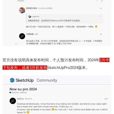
支持性不会太好，或者部分功能支持，毕竟开发需
要时间。 预测5：删除自带的地点工具，到时候可
能会删除SketchUp自带的地点工具，地点工具会变
成一个插件，需要自己进行安装。 其它：以上都是
少校根据SketchUp官方论坛的相关信息对SketchUp
专业版2024的专题讨论/请愿做出的预测，仅代表个
人观点。 想了解更多信息，建议您自己查看一下官
方论坛 https://forums.sketchup.com/t/sketchup-pro
-2024/250504 SU2024好用吗？ SU民间有一个说
官方没有说明具体发布时间，个人预计发布时间，2024年
2月中
法就是双号会比单号好用，也就是说2024会比2023
好用！大家可以期待一下。 SU2024可以下载了
下旬发布，或者3月初发布
SketchUpPro2024版本。
吗？ SketchUp官方下载链接，您登录账号后，待草
图大师2024发布就可以第一时间下载SketchUp202
4了 官方下载网址：https://www.sketchup.com/dow
nload/all 注：注册网站新帐号，默认是300积分(下
载资源会收取适量积分)。随着物价上涨，49元或者
149元对于实物来说可能买不到太多商品。但是如果
您将149元用于购买本站 VIP会员（链接：https://w