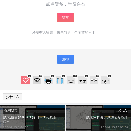
「点点赞赏，手留余香」
赞赏
还没有人赞赏，快来当第一个赞赏的人吧！
海报
0
0
0
0
0
0
0
0
少校-LA
你问我答
少校-LA
筑木.筑巢好学吗？好用吗？容易上手
筑木家具设计系统卖多钱？
吗？
2024-2-13 6:44:56
2024-2-13 10:03:36