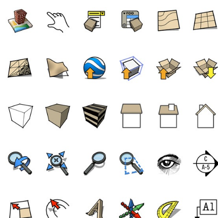
2023/11/20
少校-LA @ SketchUp自学
给少校-LA打赏
付费内容
2
5
10
元
元
元
20
50
自定义
元
元