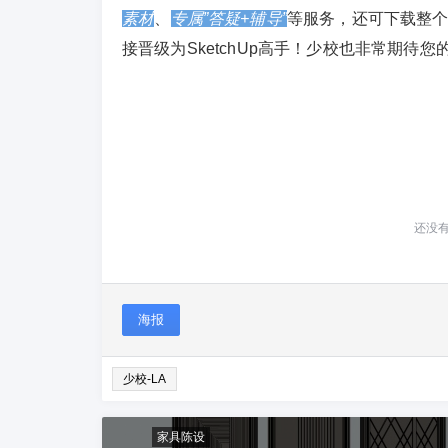
素材
、
专属”答疑+辅导”
等服务，还可下载整
接晋级为SketchUp高手！少校也非常期待您的
还没
海报
少校-LA
家具陈设