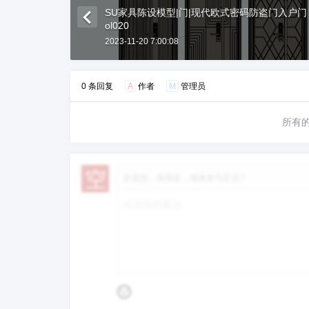
SU家具陈设模型|门|现代欧式密码防盗门入户门
ol020
2023-11-20 7:00:08
0 条回复
A
作者
M
管理员
所有
欢迎您，新朋友，感谢参与互动！