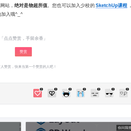
个网站，
绝对是物超所值
。您也可以加入少校的
SketchUp课程
加入哦^_^
「点点赞赏，手留余香」
赞赏
有人赞赏，快来当第一个赞赏的人吧！
0
0
0
0
0
0
0
你问我