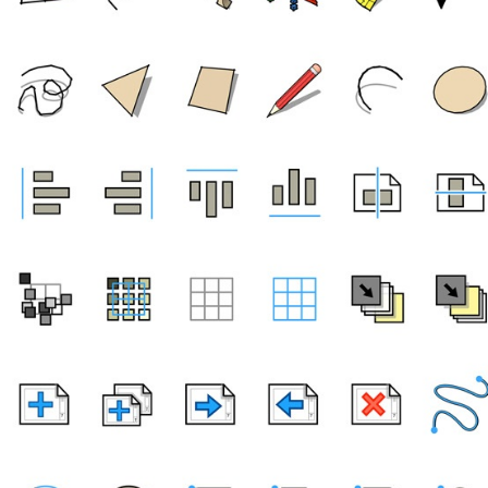
回忆Google SketchUp logo与ic
¥
6位以上
您没有权限发布内容，请购买会员或者提升权
on，您是从哪个SU版本开始
限。
的？
6位以上
微信支付
你还记得Goolge手上的SketchUp是什么样子吗？
微信支付
忘记密码？
找回
已有帐号？
登录
立刻支付
立刻支付
扫描二维码继续阅读