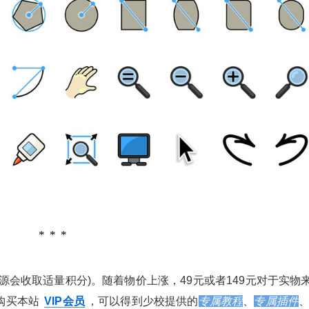
资源会收取适量积分)。随着物价上涨，49元或者149元对于实物
购买本站
VIP会员
，可以得到少校提供的
专属教程
、
专属插件