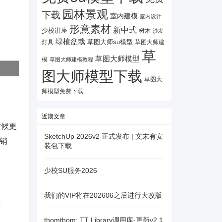
园林景观
下载
室内建模
室内设计
形意素材
新中式
少校讲座
树木
沙发
绿植盆栽
灯具
草图大师su模型
草图大师建
草
草图大师模型
模
草图大师建模教程
图大师模型下载
草图大
师模型免费下载
近期文章
时候更
SketchUp 2026v2 正式发布 | 文末有安
畅销
装包下载
少校SU服务2026
我们的VIP将在202606之后进行大改版
thomthom: TT Library调用库-更新v2.1