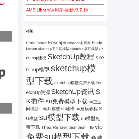
AMS Library调用库-更新v3.7.1b
标签
Enscape
Fredo
Chiris Fullmer
enscape材质库
sk
Lumion
sketchup卫生间模型
sketchup客厅模型
SketchUp教程
ske
etchup建模
sketchup模
tchup模型
型下载
Sk
sketchup模型免费下载
SketchUp资讯
S
etchUp资源
K插件
su免费模型下载
su卫生
su建模
su客厅模型
su建模教程
S
间模型
su模型下载
su模型免
U模型
vip
费下载
Thea Render
thomthom
TIG
免费su模型下载
免费