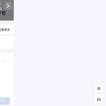
？
载
44
怎敢老去
改资料
交评论