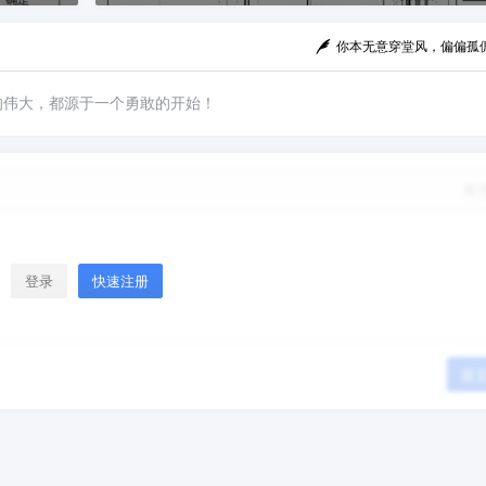
你本无意穿堂风，偏偏孤
的伟大，都源于一个勇敢的开始！
修
登录
快速注册
提