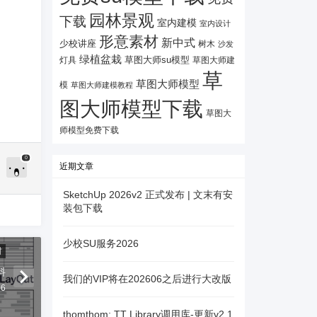
园林景观
下载
室内建模
室内设计
形意素材
新中式
少校讲座
树木
沙发
绿植盆栽
灯具
草图大师su模型
草图大师建
草
草图大师模型
模
草图大师建模教程
图大师模型下载
草图大
师模型免费下载
0
近期文章
SketchUp 2026v2 正式发布 | 文末有安
装包下载
少校SU服务2026
材
料
我们的VIP将在202606之后进行大改版
06
thomthom: TT Library调用库-更新v2.1