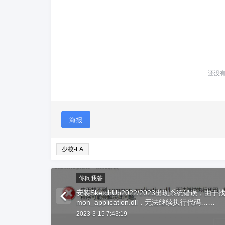
还没
海报
少校-LA
你问我答
安装SketchUp2022/2023出现系统错误，由于
mon_application.dll，无法继续执行代码……
2023-3-15 7:43:19