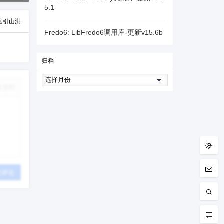
5.1
倨引山洪
Fredo6: LibFredo6调用库-更新v15.6b
归档
改资料
交评论