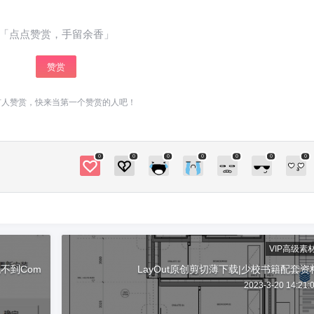
2023年3月四川大学DFC数字建
限。
造讲座
6位以上
「点点赞赏，手留余香」
赞赏
微信支付
2023年3月四川大学DFC数字建造讲座 注：讲座
免费，如果您的学校或者公司有这方面的要求，
有人赞赏，快来当第一个赞赏的人吧！
微信支付
忘记密码？
找回
已有帐号？
登录
立刻支付
请您查看《邀请少校SketchUp讲座》一文。 0 收
藏
立刻支付
0
0
0
0
0
0
0
扫描二维码继续阅读
VIP高级素
找不到Com
LayOut原创剪切薄下载|少校书籍配套资
2023-3-20 14:21: