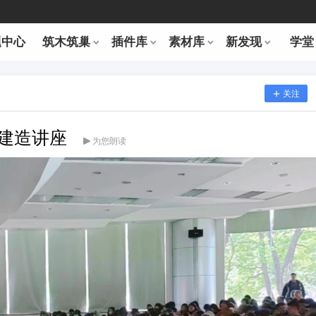
题中心
筑木筑巢
插件库
素材库
新发现
学堂
关注
字建造讲座
为您朗读