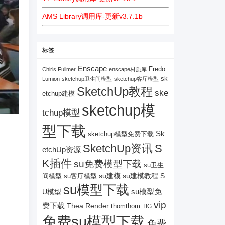
AMS Library调用库-更新v3.7.1b
标签
Enscape
Fredo
Chiris Fullmer
enscape材质库
sk
Lumion
sketchup卫生间模型
sketchup客厅模型
SketchUp教程
ske
etchup建模
sketchup模
tchup模型
型下载
Sk
sketchup模型免费下载
SketchUp资讯
S
etchUp资源
K插件
su免费模型下载
su卫生
su建模
su客厅模型
su建模教程
S
间模型
su模型下载
su模型免
U模型
vip
费下载
Thea Render
thomthom
TIG
免费su模型下载
免费