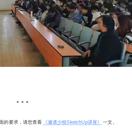
2023/3/16
少校-LA @ SketchUp自学
给少校-LA打赏
付费内容
2
5
10
元
元
元
20
50
自定义
元
元
面的要求，请您查看
《邀请少校SketchUp讲座》
一文。
¥
6位以上
您没有权限发布内容，请购买会员或者提升权