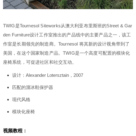
Street & Garden Furniture设计工作室推出的产品线
中的主要产品之一，该工作室是长期领先的制造
商。Tournesol 将其新的设计视角带到了美国，在这
TWIG是Tournesol Siteworks从澳大利亚布里斯班的Street & Gar
个国家制造产品。TWIG是一个高度可配置的模块化
座椅系统，可促进社区和社交互动。 设计：Alexan
den Furniture设计工作室推出的产品线中的主要产品之一，该工
der Lotersztain，2007 匹配的溜冰鞋保护器 现代风
作室是长期领先的制造商。Tournesol 将其新的设计视角带到了
格 模块化座椅 视频教程： 本视频用到的插件下载
扫描二维码继续阅读
美国，在这个国家制造产品。TWIG是一个高度可配置的模块化
（全员免费）：https://www.sketchupvray.com/228
座椅系统，可促进社区和社交互动。
846.html 教程下载： 本视频少校录制了完整的语言
讲解教程，需要您先登录本站，然后在下方下
设计：Alexander Lotersztain，2007
载 ↓ （如果您下载不了，说明不是本站VIP成员，vi
p成员可以下载全站哦）！ 视频不加密，永久观
匹配的溜冰鞋保护器
看，且加少校微信后还可获得答疑辅导哦！ 限制以
现代风格
下用户组阅读此隐藏内容 请先登录 登录立刻注册
您的用户组： 注：注册网站新帐号，默认是300积
模块化座椅
分(下载资源会收取适量积分)。随着物价上涨，49
元或者149元对于实物来说可能买不到太多商品。但
视频教程：
是如果您将149元用于购买本站 VIP会员，可以得到