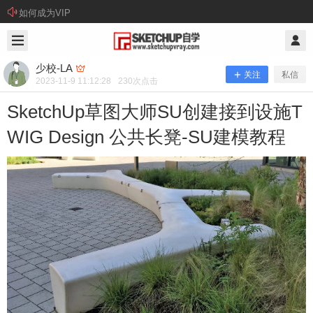
如何成为VIP
2023/11/09
少校-LA @ SketchUp自学
少校-LA
关注
私信
2023-11-9 11:12:28
230
次点击
SketchUp草图大师SU创建接到设施T
WIG Design 公共长凳-SU建模教程
SketchUp草图大师SU创建接到设施T
WIG Design 公共长凳-SU建模教程
TWIG是Tournesol Siteworks从澳大利亚布里斯班的