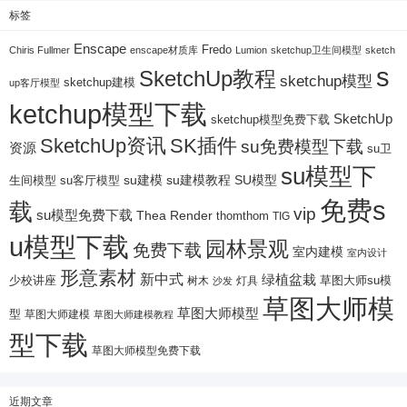
标签
Enscape
Fredo
Chiris Fullmer
enscape材质库
Lumion
sketchup卫生间模型
sketch
s
SketchUp教程
sketchup模型
sketchup建模
up客厅模型
ketchup模型下载
SketchUp
sketchup模型免费下载
SketchUp资讯
SK插件
su免费模型下载
资源
su卫
su模型下
su建模
su客厅模型
su建模教程
SU模型
生间模型
免费s
载
vip
su模型免费下载
Thea Render
thomthom
TIG
u模型下载
园林景观
免费下载
室内建模
室内设计
形意素材
新中式
绿植盆栽
少校讲座
树木
灯具
草图大师su模
沙发
草图大师模
草图大师模型
型
草图大师建模
草图大师建模教程
型下载
草图大师模型免费下载
近期文章