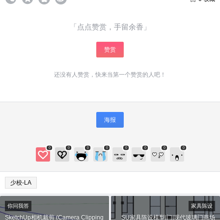
6位以上
您没有权限发布内容，请购买会员或者提升权
限。
「点点赞赏，手留余香」
微信支付
赞赏
微信支付
忘记密码？
找回
已有帐号？
登录
立刻支付
还没有人赞赏，快来当第一个赞赏的人吧！
立刻支付
海报
0
0
0
0
0
0
0
0
少校-LA
你问我答
家具陈设
SketchUp相机裁剪 (Camera Clipping
SU家具陈设模型|门|现代玻璃门商场