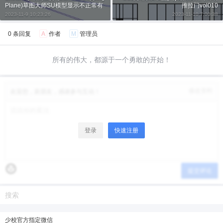
Plane)草图大师SU模型显示不正常有
推拉门vol010
缺口
2023-11-9 10:23:26
2023-11-10 7:00:38
0 条回复
A
作者
M
管理员
所有的伟大，都源于一个勇敢的开始！
修改资料
欢迎您，新朋友，感谢参与互动！
登录
快速注册
提交评论
少校官方指定微信