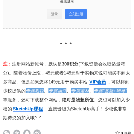
请先登录
登录
立刻注册
注：
注册网站新帐号，默认是
300积分
(下载资源会收取适量积
分)。随着物价上涨，49元或者149元对于实物来说可能买不到太
给少校-LA打赏
多商品。但是如果您将149元用于购买本站
VIP会员
，可以得到
付费内容
2
5
10
少校提供的
专属教程
、
专属插件
、
专属素材
、
专属”答疑+辅导”
元
元
元
等服务，还可下载整个网站，
绝对是物超所值
。您也可以加入少
20
50
自定义
元
元
校的
SketchUp课程
，直接晋级为SketchUp高手！少校也非常
期待您的加入哦^_^
¥
6位以上
0
收藏