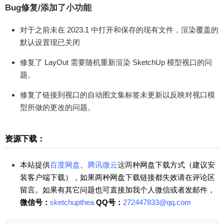
Bug修复/添加了小功能
etchUp高手！少校也非常期待您的加入哦^_^ 0 收
藏
对于之前未在 2023.1 中打开和保存的现有文件，渲染覆盖的
默认设置现已关闭
修复了 LayOut 需要随机重新渲染 SketchUp 模型视口的问
题。
修复了链接到视口的自动图文集标签未更新以反映对视口模
型所做的更改的问题。
资源下载：
本站提供
百度网盘
、
腾讯微云
这两
种网盘下载方式（建议安
装客户端下载），如果两种网盘下载链接都失效请在评论区
留言。如果有其它问题也可直接加我个人微信或者发邮件，
微信号：
sketchupthea
QQ号：
272447833@qq.com