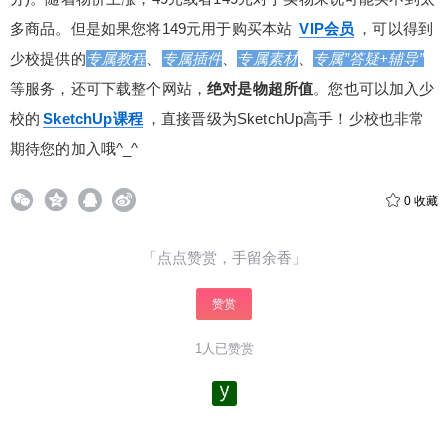
20
50
自定义
多商品。但是如果您将149元用于购买本站
VIP会员
，可以得到
元
元
少校提供的
专属教程
、
专属插件
、
专属素材
、
专属”答疑+辅导”
¥
等服务，还可下载整个网站，
绝对是物超所值
。您也可以加入少
6位以上
校的
SketchUp课程
，直接晋级为SketchUp高手！少校也非常
期待您的加入哦^_^
6位以上
您没有权限发布内容，请购买会员或者提升权
限。
微信支付
0
收藏
微信支付
「点点赞赏，手留余香」
忘记密码？
找回
已有帐号？
登录
立刻支付
赞赏
立刻支付
1人已赞赏