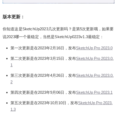
吗？是第5次更新哦，如果要说2023哪一个最稳
定，当然是SketchUp0223v1.3最稳定： 第一次更
新是在2023年2月16日，发布SketchUp Pro 2023.0
版本更新：
第二次更新是在2023年3月15日，发布SketchUp Pr
你知道这是SketchUp2023几次更新吗？是第5次更新哦，如果要
o 2023.0.1 第三次更新是在2023年4月26日，发布S
ketchUp Pro 2023.0.2 第四次更新是在2023年9月0
说2023哪一个最稳定，当然是SketchUp0223v1.3最稳定：
6日，发布SketchUp Pro 2023.1 第五次更新是在20
扫描二维码继续阅读
第一次更新是在2023年2月16日，发布
SketchUp Pro 2023.0
23年10月10日，发布SketchUp Pro 2023.1.3 Sketc
hUp 2023v1.3发行说明 Bug修复/添加了小功能
第二次更新是在2023年3月15日，发布
SketchUp Pro 2023.0.
（胜）修复了在激活 Scan Essentials 时更改场景时
1
可能发生的崩溃。 （胜）修复了在两个打开的 Sket
chUp 实例之间复制和粘贴不起作用的问题。
第三次更新是在2023年4月26日，发布
SketchUp Pro 2023.0.
（胜）修复了特殊字符的快捷方式无法正常工作的
2
问题。 （胜）修复了非字母数字键盘布局不会触发
第四次更新是在2023年9月06日，发布
SketchUp Pro 2023.1
快捷键的问题。 （胜）修复了色轮对点击响应不准
确的问题。 现在，在“捕捉修改”或“擦除”模式下，悬
第五次更新是在2023年10月10日，发布
SketchUp Pro 2023.
停时会突出显示现有捕捉的光盘周长。 LayOut 发
1.3
行说明 Bug修复/添加了小功能 对于之前未在 2023.