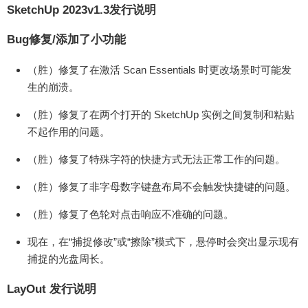
1 中打开和保存的现有文件，渲染覆盖的默认设置
SketchUp 2023v1.3发行说明
现已关闭 修复了 LayOut 需要随机重新渲染 Sketch
Bug修复/添加了小功能
Up 模型视口的问题。 修复了链接到视口的自动图
文集标签未更新以反映对视口模型所做的更改的问
（胜）修复了在激活 Scan Essentials 时更改场景时可能发
题。 资源下载： 本站提供百度网盘、腾讯微云这两
生的崩溃。
种网盘下载方式（建议安装客户端下载），如果两
种网盘下载链接都失效请在评论区留言。如果有其
（胜）修复了在两个打开的 SketchUp 实例之间复制和粘贴
它问题也可直接加我个人微信或者发邮件，微信
不起作用的问题。
号：sketchupthea QQ号：272447833@qq.com 百
（胜）修复了特殊字符的快捷方式无法正常工作的问题。
度网盘下载 提取码：53x1；解压码： 下载 二维码
腾讯微云下载 提取码：ju4kmj；解压码： 下载 二
（胜）修复了非字母数字键盘布局不会触发快捷键的问题。
维码 注：注册网站新帐号，默认是300积分(下载资
（胜）修复了色轮对点击响应不准确的问题。
源会收取适量积分)。随着物价上涨，49元或者149
元对于实物来说可能买不到太多商品。但是如果您
现在，在“捕捉修改”或“擦除”模式下，悬停时会突出显示现有
将149元用于购买本站 VIP会员，可以得到少校提供
捕捉的光盘周长。
的专属教程、专属插件、专属素材、专属”答疑+辅
导”等服务，还可下载整个网站，绝对是物超所值。
LayOut 发行说明
您也可以加入少校的SketchUp课程，直接晋级为Sk