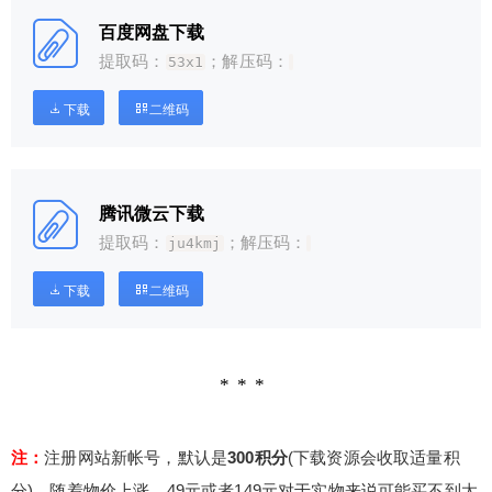
百度网盘下载
提取码：
；解压码：
53x1
下载
二维码
腾讯微云下载
提取码：
；解压码：
ju4kmj
下载
二维码
给少校-LA打赏
注：
注册网站新帐号，默认是
300积分
(下载资源会收取适量积
付费内容
2
5
10
元
元
元
分)。随着物价上涨，49元或者149元对于实物来说可能买不到太