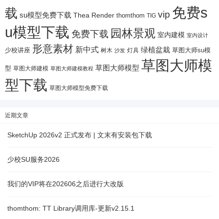
免费s
载
vip
su模型免费下载
Thea Render
thomthom
TIG
u模型下载
园林景观
免费下载
室内建模
室内设计
形意素材
新中式
绿植盆栽
少校讲座
树木
灯具
草图大师su模
沙发
草图大师模
草图大师模型
型
草图大师建模
草图大师建模教程
型下载
草图大师模型免费下载
近期文章
SketchUp 2026v2 正式发布 | 文末有安装包下载
少校SU服务2026
我们的VIP将在202606之后进行大改版
thomthom: TT Library调用库-更新v2.15.1