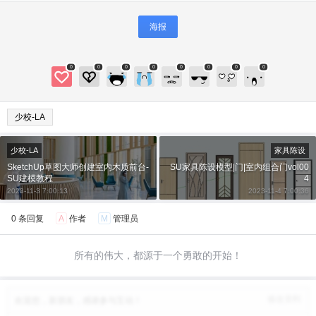
海报
0
0
0
0
0
0
0
0
少校-LA
少校-LA
家具陈设
SketchUp草图大师创建室内木质前台-
SU家具陈设模型|门|室内组合门vol00
SU建模教程
4
2023-11-3 7:00:13
2023-11-4 7:00:36
0 条回复
A
作者
M
管理员
所有的伟大，都源于一个勇敢的开始！
修改资料
欢迎您，新朋友，感谢参与互动！