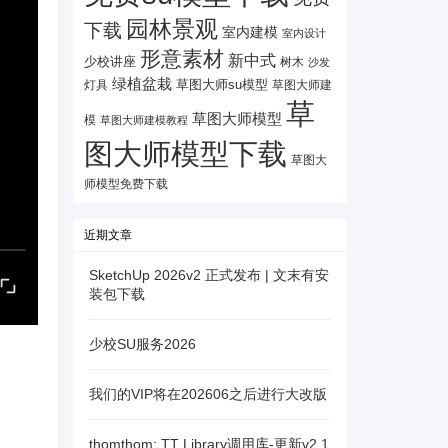
园林景观
下载
室内建模
室内设计
形意素材
新中式
少校讲座
树木
沙发
绿植盆栽
灯具
草图大师su模型
草图大师建
草
草图大师模型
模
草图大师建模教程
图大师模型下载
草图大
师模型免费下载
近期文章
SketchUp 2026v2 正式发布 | 文末有安
装包下载
少校SU服务2026
我们的VIP将在202606之后进行大改版
thomthom: TT Library调用库-更新v2.1