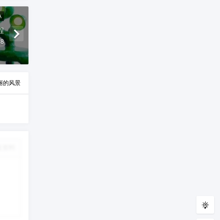
A
程
38
丽的风景
改资料