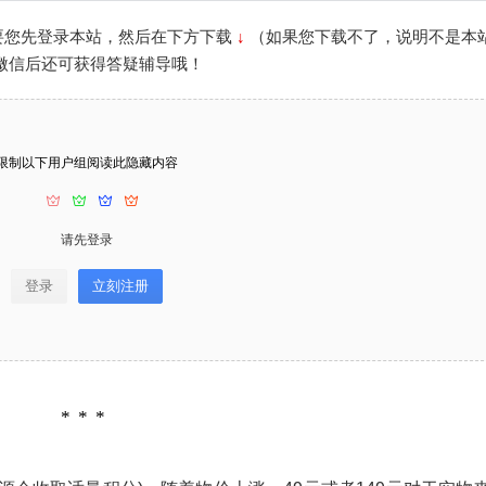
要您先登录本站，然后在下方下载
↓
（如果您下载不了，说明不是本
¥
微信后还可获得答疑辅导哦！
6位以上
您没有权限发布内容，请购买会员或者提升权
SketchUp草图大师创建室内造
限。
型木质片状吊顶-SU建模教程
6位以上
限制以下用户组阅读此隐藏内容
微信支付
视频教程： 本视频用到的插件下载（全员免
费）：https://www.sketchupvray.com/228846.ht
微信支付
忘记密码？
找回
已有帐号？
登录
请先登录
立刻支付
ml 教程下载： 本视频少校录制了完整的语言讲解
教程，需要您先登录本站，然后在下方下
登录
立刻注册
立刻支付
载 ↓ （如果您下载不了，说明不是本站VIP成
员）！ 视频不加密，永久观看，且加少校微信后
还可获得答疑辅导哦！ 限制以下用户组阅读此隐
藏内容 请先登录 登录立刻注册 您的用户组：
扫描二维码继续阅读
注：注册网站新帐号，默认是300积分(下载资源
会收取适量积分)。随着物价上涨，49元或者149
元对于实物来说可能买不到太多商品。但是如果