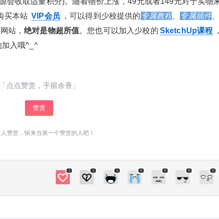
资源会收取适量积分)。随着物价上涨，49元或者149元对于实物
您将149元用于购买本站 VIP会员，可以得到少校
提供的专属教程、专属插件、专属素材、专属”答
购买本站
VIP会员
，可以得到少校提供的
专属教程
、
专属插件
疑+辅导”等服务，还可下载整个网站，绝对是物
个网站，
绝对是物超所值
。您也可以加入少校的
SketchUp课程
超所值。您也可以加入少校的SketchUp课程，直
加入哦^_^
接晋级为SketchUp高手！少校也非常期待您的加
入哦^_^ 0 收藏
「点点赞赏，手留余香」
赞赏
有人赞赏，快来当第一个赞赏的人吧！
1
1
1
0
0
0
0