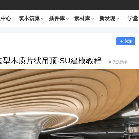
题中心
筑木筑巢
插件库
素材库
新发现
学堂
关注
内造型木质片状吊顶-SU建模教程
为您朗读