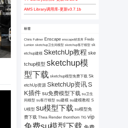
AMS Library调用库-更新v3.7.1b
标签
Enscape
Fredo
Chiris Fullmer
enscape材质库
sk
Lumion
sketchup卫生间模型
sketchup客厅模型
SketchUp教程
ske
etchup建模
sketchup模
tchup模型
型下载
Sk
sketchup模型免费下载
SketchUp资讯
S
etchUp资源
K插件
su免费模型下载
su卫生
su建模
su客厅模型
su建模教程
S
间模型
su模型下载
su模型免
U模型
vip
费下载
Thea Render
thomthom
TIG
免费su模型下载
免费