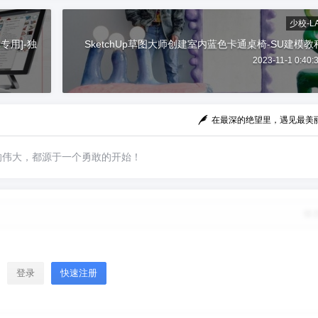
少校-L
版本专用]-独
SketchUp草图大师创建室内蓝色卡通桌椅-SU建模教
2023-11-1 0:40:
在最深的绝望里，遇见最美
的伟大，都源于一个勇敢的开始！
修
登录
快速注册