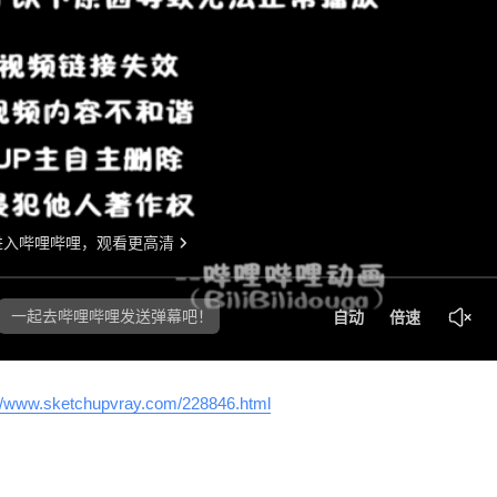
2023/10/31
少校-LA @ SketchUp自学
给少校-LA打赏
://www.sketchupvray.com/228846.html
付费内容
2
5
10
元
元
元
20
50
自定义
元
元