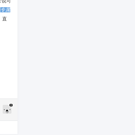
来说可
、
专属
，直
0