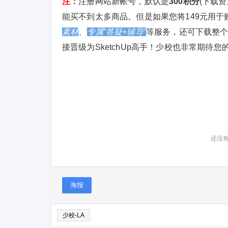
注：
注册网站新帐号，默认是
300积分
(下载
能买不到太多商品。但是如果您将149元用于
素材
、
专属”答疑+辅导”
等服务，还可下载整
接晋级为SketchUp高手！少校也非常期待您的
还没
海报
少校-LA