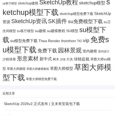
s
SketchUp教程
sketchup模型
sketchup建模
up客厅模型
ketchup模型下载
SketchUp
sketchup模型免费下载
SketchUp资讯
SK插件
su免费模型下载
资源
su卫
su模型下
su建模
su客厅模型
su建模教程
SU模型
生间模型
免费s
载
vip
su模型免费下载
Thea Render
thomthom
TIG
u模型下载
园林景观
免费下载
室内建模
室内设计
形意素材
新中式
绿植盆栽
少校讲座
树木
灯具
草图大师su模
沙发
草图大师模
草图大师模型
型
草图大师建模
草图大师建模教程
型下载
草图大师模型免费下载
近期文章
SketchUp 2026v2 正式发布 | 文末有安装包下载