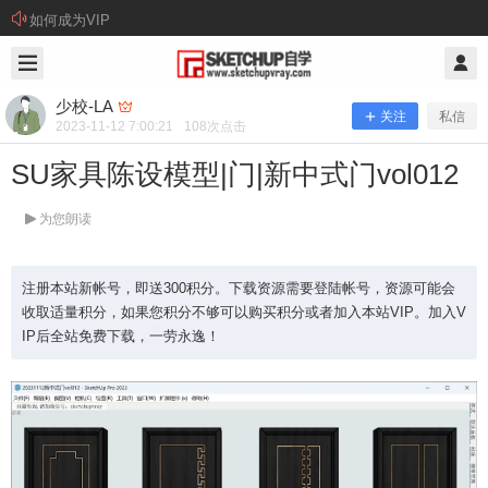
如何成为VIP
2023/11/12
少校-LA @ SketchUp自学
少校-LA
关注
私信
2023-11-12 7:00:21
108
次点击
SU家具陈设模型|门|新中式门vol012
为您朗读
注册本站新帐号，即送300积分。下载资源需要登陆帐号，资源可能会
收取适量积分，如果您积分不够可以购买积分或者加入本站VIP。加入V
IP后全站免费下载，一劳永逸！
SU家具陈设模型|门|新中式门vol012
注册本站新帐号，即送300积分。下载资源需要登陆