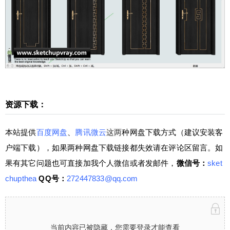
帐号，资源可能会收取适量积分，如果您积分不够
可以购买积分或者加入本站VIP。加入VIP后全站免
费下载，一劳永逸！
扫描二维码继续阅读
资源下载：
本站提供
百度网盘
、
腾讯微云
这两
种网盘下载方式（建议安装客
户端下载），如果两种网盘下载链接都失效请在评论区留言。如
果有其它问题也可直接加我个人微信或者发邮件，
微信号：
sket
chupthea
QQ号：
272447833@qq.com
当前内容已被隐藏，您需要登录才能查看