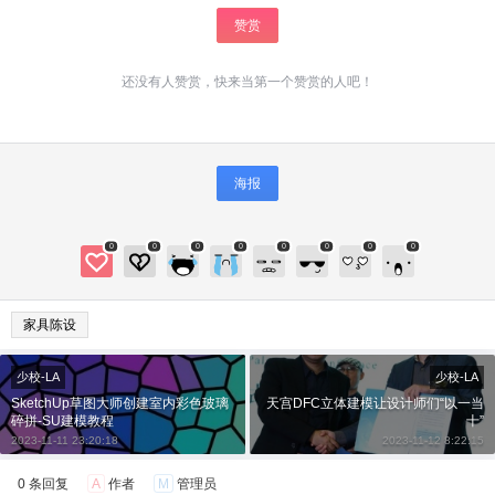
赞赏
还没有人赞赏，快来当第一个赞赏的人吧！
海报
给少校-LA打赏
0
0
0
0
0
0
0
0
付费内容
2
5
10
元
元
元
家具陈设
20
50
自定义
元
元
少校-LA
少校-LA
SketchUp草图大师创建室内彩色玻璃
天宫DFC立体建模让设计师们“以一当
¥
碎拼-SU建模教程
十”
6位以上
2023-11-11 23:20:18
2023-11-12 8:22:15
6位以上
您没有权限发布内容，请购买会员或者提升权
0 条回复
A
作者
M
管理员