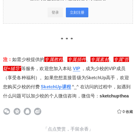
登录
立刻注册
注：
如需少校提供的
专属教程
、
专属插件
、
专属素材
、
专属”答
疑+辅导”
等服务，欢迎您加入本站
VIP
，成为少校的VIP成员
（享受各种福利）。如果您想直接晋级为SketchUp高手，欢迎
您购买少校的付费
SketchUp课程
^_^ 在访问的过程中，如遇到
什么问题可以加少校的个人微信咨询，微信号：
sketchupthea
0
收藏
「点点赞赏，手留余香」