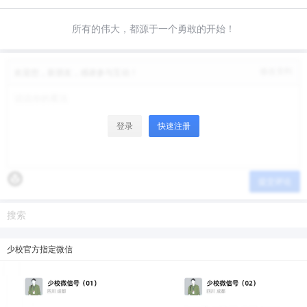
限。
微信支付
所有的伟大，都源于一个勇敢的开始！
微信支付
忘记密码？
找回
已有帐号？
登录
立刻支付
修改资料
欢迎您，新朋友，感谢参与互动！
立刻支付
登录
快速注册
提交评论
少校官方指定微信