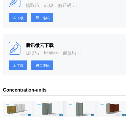
提取码：
；解压码：
sak2
下载
二维码
腾讯微云下载
提取码：
；解压码：
hbmkg4
下载
二维码
Concentration-units
给少校-LA打赏
付费内容
2
5
10