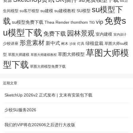
资源
su卫
su模型下
su建模
su客厅模型
su建模教程
SU模型
生间模型
免费s
载
vip
su模型免费下载
Thea Render
thomthom
TIG
u模型下载
园林景观
免费下载
室内建模
室内设计
形意素材
新中式
绿植盆栽
少校讲座
树木
灯具
草图大师su模
沙发
草图大师模
草图大师模型
型
草图大师建模
草图大师建模教程
型下载
草图大师模型免费下载
近期文章
SketchUp 2026v2 正式发布 | 文末有安装包下载
少校SU服务2026
我们的VIP将在202606之后进行大改版