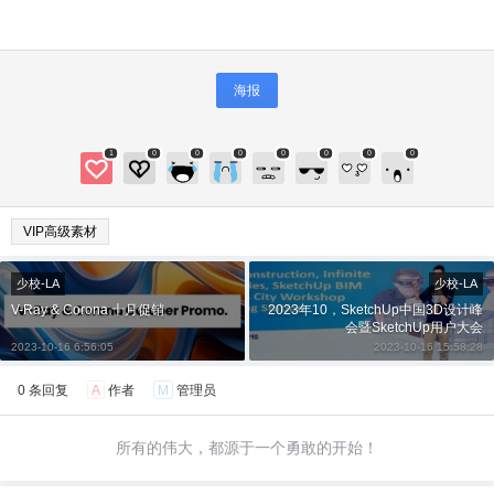
海报
1
0
0
0
0
0
0
0
VIP高级素材
少校-LA
少校-LA
V-Ray & Corona 十月促销
2023年10，SketchUp中国3D设计峰
会暨SketchUp用户大会
2023-10-16 6:56:05
2023-10-16 15:58:28
0 条回复
A
作者
M
管理员
所有的伟大，都源于一个勇敢的开始！