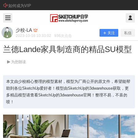
如何成为VIP
2023/10/16
少校-LA @ SketchUp自学
少校-LA
关注
私信
2023-10-16 10:33:02
936
次点击
兰德Lande家具制造商的精品SU模型
为您朗读
本文由少校精心整理的模型素材，模型为厂商公开的原文件，希望能帮
助到各位SketchUp爱好者！模型由SketchUp的3dwarehouse获取，更
多精品模型请查看SketchUp的3dwarehouse官网！整理不易，不喜勿
喷！
兰德Lande家具制造商的精品SU模型
本文由少校精心整理的模型素材，模型为厂商公开