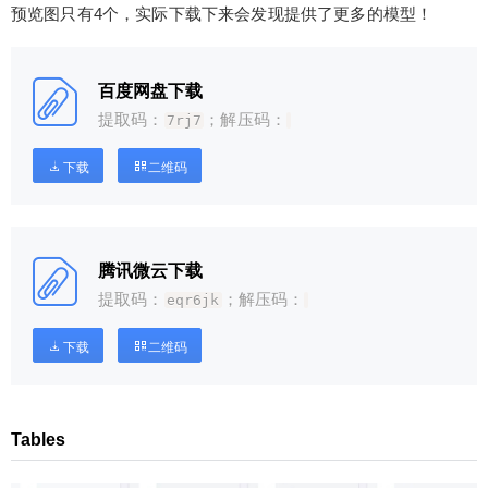
元
元
元
预览图只有4个，实际下载下来会发现提供了更多的模型！
20
50
自定义
元
元
百度网盘下载
¥
提取码：
；解压码：
7rj7
6位以上
下载
二维码
6位以上
您没有权限发布内容，请购买会员或者提升权
限。
微信支付
腾讯微云下载
提取码：
；解压码：
微信支付
eqr6jk
忘记密码？
找回
已有帐号？
登录
立刻支付
下载
二维码
立刻支付
Tables