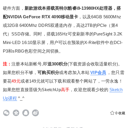
硬件方面，
新款游戏本搭载英特尔酷睿i9-13980HX处理器，搭
配NVIDIA GeForce RTX 4090移动显卡
，以及64GB 5600Mhz
或32GB 6400Mhz DDR5双通道内存，高达2TB的PCIe（第4
代）SSD存储。同时，搭载165Hz可变刷新率的PureSight 3.2K
Mini-LED 16:10显示屏，用户可以在预装的X-Rite软件中在DCI-
P3和sRBG色彩空间之间切换。
注：
注册本站新帐号,即
送300积分
(下载资源会收取适量积分)。
如果您积分不够，
可购买积分
或考虑加入本站
VIP会员
，您只需
要花
49元
或者149元就可以下载和观看整个网站了，一劳永逸！
如果您想直接晋级为SketchUp
高手
，欢迎您观看少校的
Sketch
Up课程
^_^
0
收藏