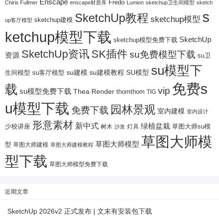
Enscape
Fredo
Chiris Fullmer
enscape材质库
Lumion
sketchup卫生间模型
sketch
s
SketchUp教程
sketchup模型
sketchup建模
up客厅模型
ketchup模型下载
SketchUp
sketchup模型免费下载
SketchUp资讯
SK插件
su免费模型下载
资源
su卫
su模型下
su建模
su客厅模型
su建模教程
SU模型
生间模型
免费s
载
vip
su模型免费下载
Thea Render
thomthom
TIG
u模型下载
园林景观
免费下载
室内建模
室内设计
形意素材
新中式
绿植盆栽
少校讲座
树木
灯具
草图大师su模
沙发
草图大师模
草图大师模型
型
草图大师建模
草图大师建模教程
型下载
草图大师模型免费下载
近期文章
SketchUp 2026v2 正式发布 | 文末有安装包下载