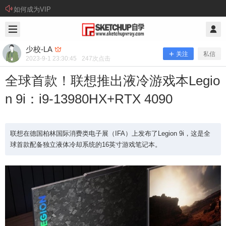
如何成为VIP
2023/9/01
少校-LA @ SketchUp自学
少校-LA
关注
私信
2023-9-1 23:30:45
247
次点击
全球首款！联想推出液冷游戏本Legio
n 9i：i9-13980HX+RTX 4090
联想在德国柏林国际消费类电子展（IFA）上发布了Legion 9i，这是全
球首款配备独立液体冷却系统的16英寸游戏笔记本。
全球首款！联想推出液冷游戏本Legion
9i：i9-13980HX+RTX 4090
联想在德国柏林国际消费类电子展（IFA）上发布了