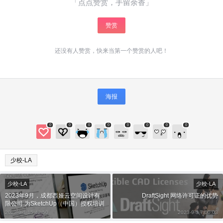
「点点赞赏，手留余香」
赞赏
还没有人赞赏，快来当第一个赞赏的人吧！
海报
给少校-LA打赏
0
0
0
0
0
0
0
0
付费内容
2
5
10
元
元
元
少校-LA
20
50
自定义
元
元
少校-LA
少校-LA
¥
2023年9月，成都西娅云空间设计有
DraftSight 网络许可证的优势
6位以上
限公司 为SketchUp（中国）授权培训
中心教育推广合作伙伴
2023-9-1 15:42:50
2023-9-3 7:00:03