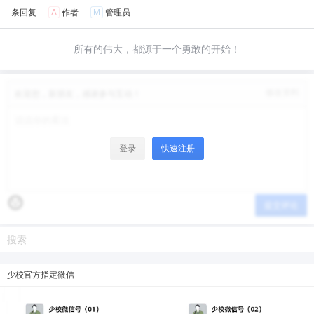
6位以上
您没有权限发布内容，请购买会员或者提升权
条回复
A
作者
M
管理员
限。
微信支付
所有的伟大，都源于一个勇敢的开始！
微信支付
忘记密码？
找回
已有帐号？
登录
立刻支付
修改资料
欢迎您，新朋友，感谢参与互动！
立刻支付
登录
快速注册
提交评论
少校官方指定微信