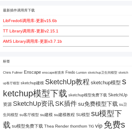
最新插件调用库下载
LibFredo6调用库-更新v15.6b
TT Library调用库-更新v2.15.1
AMS Library调用库-更新v3.7.1b
标签
Enscape
Fredo
Chiris Fullmer
enscape材质库
Lumion
sketchup卫生间模型
sketch
s
SketchUp教程
sketchup模型
sketchup建模
up客厅模型
ketchup模型下载
SketchUp
sketchup模型免费下载
SketchUp资讯
SK插件
su免费模型下载
资源
su卫
su模型下
su建模
su客厅模型
su建模教程
SU模型
生间模型
免费s
载
vip
su模型免费下载
Thea Render
thomthom
TIG