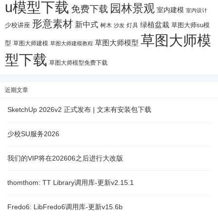
u模型下载
园林景观
免费下载
室内建模
室内设计
形意素材
新中式
绿植盆栽
少校讲座
树木
灯具
草图大师su模
沙发
草图大师模
草图大师模型
型
草图大师建模
草图大师建模教程
型下载
草图大师模型免费下载
近期文章
SketchUp 2026v2 正式发布 | 文末有安装包下载
少校SU服务2026
我们的VIP将在202606之后进行大改版
thomthom: TT Library调用库-更新v2.15.1
Fredo6: LibFredo6调用库-更新v15.6b