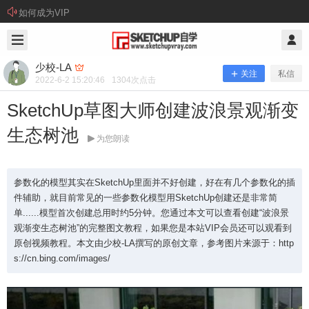
如何成为VIP
2022/6/02
少校-LA @ SketchUp自学
少校-LA
关注
私信
2022-6-2 15:20:46
1304
次点击
SketchUp草图大师创建波浪景观渐变
生态树池
为您朗读
参数化的模型其实在SketchUp里面并不好创建，好在有几个参数化的插
件辅助，就目前常见的一些参数化模型用SketchUp创建还是非常简
单......模型首次创建总用时约5分钟。您通过本文可以查看创建“波浪景
SketchUp草图大师创建波浪景观渐变
观渐变生态树池”的完整图文教程，如果您是本站VIP会员还可以观看到
原创视频教程。本文由少校-LA撰写的原创文章，参考图片来源于：http
生态树池
s://cn.bing.com/images/
参数化的模型其实在SketchUp里面并不好创建，好