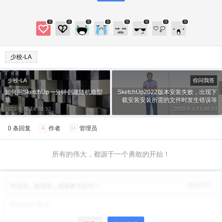
微信支付
忘记密码？
找回
已有帐号？
登录
立刻支付
0
0
0
0
0
0
0
0
立刻支付
少校-LA
少校-LA
你问我答
如何用SketchUp一分钟创建随机造型
SketchUp2022版本安装失败，出现下
墙
载安装安装所需的文件时发生错误等
提示……
2022-5-30 14:02:32
2022-6-3 21:40:10
0 条回复
A
作者
M
管理员
所有的伟大，都源于一个勇敢的开始！
修改资料
欢迎您，新朋友，感谢参与互动！