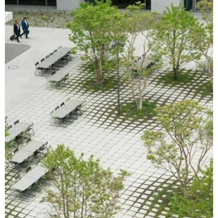
在有几个参数化的插件辅助，就目前常见的一些参
数化模型用SketchUp创建还是非常简单......模型首
次创建总用时约5分钟。您通过本文可以查看创建
“波浪景观渐变生态树池”的完整图文教程，如果您是
本站VIP会员还可以观看到原创视频教程。本文由少
校-LA撰写的原创文章，参考图片来源于：https://c
n.bing.com/images/
扫描二维码继续阅读