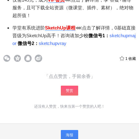
服务，且可下载全站资源（微课堂、插件、素材），绝对物
超所值！
学堂有系统进阶
SketchUp课程
⋘点击了解详情，0基础直接
晋级为SketchUp高手！咨询请加
少校
微信号1：
sketchupmaj
给少校-LA打赏
or
微信号2：
sketchupvray
付费内容
2
5
10
元
元
元
1
收藏
20
50
自定义
元
元
「点点赞赏，手留余香」
¥
赞赏
6位以上
还没有人赞赏，快来当第一个赞赏的人吧！
6位以上
您没有权限发布内容，请购买会员或者提升权
限。
微信支付
海报