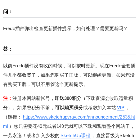
理？需要更新吗？ 答： 以前Fredo插件没有收的时
候，可以按时更新。现在Fredo全套插件几乎都收费
问：
了，如果您购买了正版，可以继续更新。如果您没
有购买正牌，可以不用管这个更新提示。 注：注册
Fredo插件弹出检查更新插件提示，如何处理？需要更新吗？
本网站新帐号，即送300积分（下载资源会收取适量
积分）。如果您积分不够，可以购买积分或考虑加
答：
入本站VIP，（链接：https://www.sketchupvray.co
扫描二维码继续阅读
m/announcement/2535.html）您只需要花49元或者
149元就可以下载和观看整个网站了，一劳永逸！或
以前Fredo插件没有收的时候，可以按时更新。现在Fredo全套插
者加入少校的SketchUp课程，直接晋级为SketchUp
件几乎都收费了，如果您购买了正版，可以继续更新。如果您没
高手吧！ 0 收藏
有购买正牌，可以不用管这个更新提示。
注：
注册本网站新帐号，即
送300积分
（下载资源会收取适量积
分）。如果您积分不够，
可以购买积分
或考虑加入本站
VIP
，
（链接：
https://www.sketchupvray.com/announcement/2535.ht
ml
）您只需要花49元或者149元就可以下载和观看整个网站了，
一劳永逸！或者加入少校的
SketchUp课程
，直接晋级为Sketch