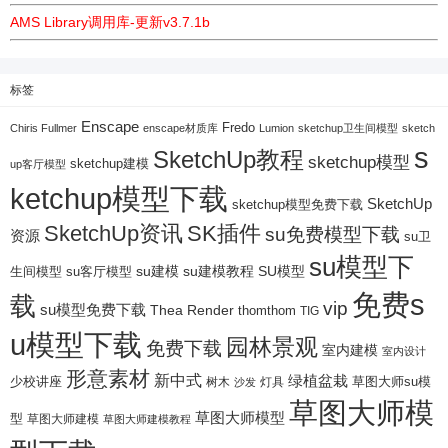
AMS Library调用库-更新v3.7.1b
标签
Enscape
Fredo
Chiris Fullmer
enscape材质库
Lumion
sketchup卫生间模型
sketch
s
SketchUp教程
sketchup模型
sketchup建模
up客厅模型
ketchup模型下载
SketchUp
sketchup模型免费下载
SketchUp资讯
SK插件
su免费模型下载
资源
su卫
su模型下
su建模
su客厅模型
su建模教程
SU模型
生间模型
免费s
载
vip
su模型免费下载
Thea Render
thomthom
TIG
u模型下载
园林景观
免费下载
室内建模
室内设计
形意素材
新中式
绿植盆栽
少校讲座
树木
灯具
草图大师su模
沙发
草图大师模
草图大师模型
型
草图大师建模
草图大师建模教程