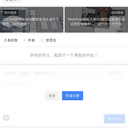
你问我答
你问我答
给少校-LA打赏
1001bit插件自动创建坡屋顶生成不了
SketchUp草图大师SU模型鼠标放大靠
模型，如何处理？
近模型物体时，一碰到就一片空白，
需要充满视窗才能找回来……
2022-4-8 15:09:08
2022-4-11 12:36:46
付费内容
2
5
10
元
元
元
0 条回复
A
作者
M
管理员
20
50
自定义
元
元
所有的伟大，都源于一个勇敢的开始！
¥
6位以上
修改资料
欢迎您，新朋友，感谢参与互动！
6位以上
您没有权限发布内容，请购买会员或者提升权
限。
登录
快速注册
微信支付
微信支付
忘记密码？
找回
已有帐号？
登录
立刻支付
提交评论