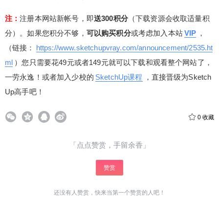
注：
注册本网站新帐号，即
送300积分
（下载资源会收取适量积
分）。如果您积分不够，
可以购买积分
或考虑加入本站
VIP
，
（链接：
https://www.sketchupvray.com/announcement/2535.ht
ml
）您只需要花49元或者149元就可以下载和观看整个网站了，
给少校-LA打赏
一劳永逸！或者加入少校的
SketchUp课程
，直接晋级为Sketch
Up高手吧！
付费内容
2
5
10
元
元
元
0
收藏
20
50
自定义
元
元
「点点赞赏，手留余香」
¥
6位以上
赞赏
6位以上
您没有权限发布内容，请购买会员或者提升权
限。
还没有人赞赏，快来当第一个赞赏的人吧！
微信支付