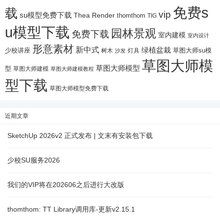
免费s
载
vip
su模型免费下载
Thea Render
thomthom
TIG
u模型下载
园林景观
免费下载
室内建模
室内设计
形意素材
新中式
绿植盆栽
少校讲座
树木
灯具
草图大师su模
沙发
草图大师模
草图大师模型
型
草图大师建模
草图大师建模教程
型下载
草图大师模型免费下载
近期文章
SketchUp 2026v2 正式发布 | 文末有安装包下载
少校SU服务2026
我们的VIP将在202606之后进行大改版
thomthom: TT Library调用库-更新v2.15.1