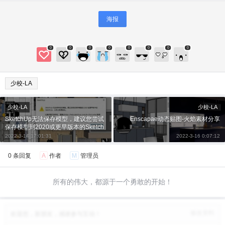
微信支付
忘记密码？
找回
已有帐号？
登录
立刻支付
海报
立刻支付
0
0
0
0
0
0
0
0
少校-LA
少校-LA
少校-LA
SketchUp无法保存模型，建议您尝试
Enscapae动态贴图-火焰素材分享
保存模型到2020或更早版本的Sketch
Up，以防止数据丢失。
2022-3-14 17:01:31
2022-3-16 0:07:12
0 条回复
A
作者
M
管理员
所有的伟大，都源于一个勇敢的开始！
修改资料
欢迎您，新朋友，感谢参与互动！