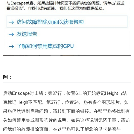
始标记Height与结束标记Heigh不匹配。第37行，位
置34。您有多个图形芯片。如果您仍然遇到启动问
题，请转到下面的链接。在那里您将找到有关如何
禁用集成图形芯片的说明。如果这些说明无济于
事，请访问我们的故障排除页面。在这里您可以了
解您的显卡是否与Enscape兼容…… 如果不死心，
再次点渲染按钮，结果就弹出了这个选项…… 答：
扫描二维码继续阅读
这个问题，可能是与显卡兼容性有关。也可能是模
型有问题。如果别的模型都能渲染，就这个模型渲
染不了，可能是模型自身的问题，因为导入了外部
问：
模型文件，可能引起错误。 如何排除： 这时您可以
新打开一个SketchUp，将原模型一个一个通过定点
粘贴（原位粘贴）到新打开的SketchUp中进行渲
启动Enscape时出错：第37行，位置6上的开始标记Height与结
染。一次复制一个模型，复制一个渲染一次。 注：
束标记Heigh不匹配。第37行，位置34。您有多个图形芯片。如
注册本网站新帐号，即送300积分（下载资源会收取
果您仍然遇到启动问题，请转到下面的链接。在那里您将找到有
适量积分）。如果您积分不够，可以购买积分或考
关如何禁用集成图形芯片的说明。如果这些说明无济于事，请访
虑加入本站VIP，（链接：https://www.sketchupvra
问我们的故障排除页面。在这里您可以了解您的显卡是否与
y.com/announcement/2535.html）您只需要花49元