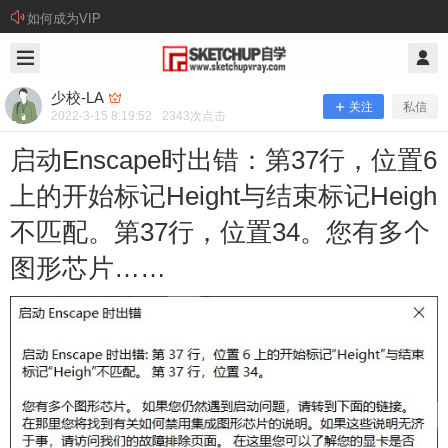
如何成为VIP
2022/3/15
少校-LA @ SketchUp自学
少校-LA
关注
私信
2022-3-15 8:19:52
2343
次点击
启动Enscape时出错：第37行，位置6
上的开始标记Height与结束标记Heigh
不匹配。第37行，位置34。您有多个
图形芯片……
启动Enscape时出错：第37行，位置6
上的开始标记Height与结束标记Heigh
不匹配。第37行，位置34。您有多个
图形芯片……
问： 启动Enscape时出错：第37行，位置6上的开