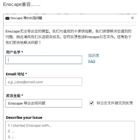
或者149元就可以下载和观看整个网站了，一劳永
Enscape兼容……
逸！或者加入少校的SketchUp课程，直接晋级为Sk
etchUp高手吧！ 0 收藏