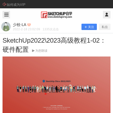
如何成为VIP
2022/2/18
少校-LA @ SketchUp自学
少校-LA
关注
私信
2022-2-18 23:02:09
1335
次点击
SketchUp2022\2023高级教程1-02：
硬件配置
为您朗读
SketchUp20223高级教程1-02：硬件配
置
SketchUp2015完全自学教程发布后我收到大量用户