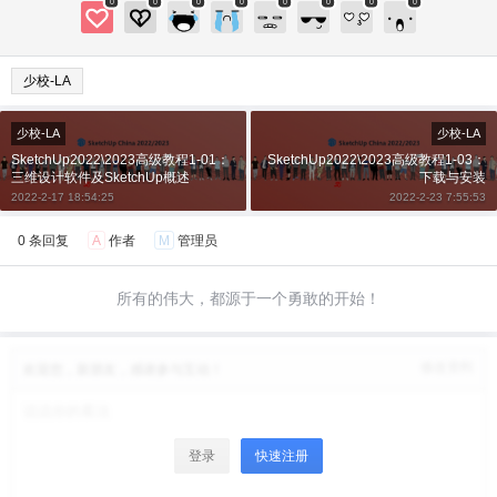
0
0
0
0
0
0
0
0
¥
6位以上
少校-LA
6位以上
您没有权限发布内容，请购买会员或者提升权
少校-LA
少校-LA
限。
SketchUp2022\2023高级教程1-01：
SketchUp2022\2023高级教程1-03：
微信支付
三维设计软件及SketchUp概述
下载与安装
2022-2-17 18:54:25
2022-2-23 7:55:53
微信支付
忘记密码？
找回
已有帐号？
登录
立刻支付
0 条回复
A
作者
M
管理员
所有的伟大，都源于一个勇敢的开始！
立刻支付
修改资料
欢迎您，新朋友，感谢参与互动！
登录
快速注册