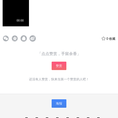
0
收藏
「点点赞赏，手留余香」
赞赏
还没有人赞赏，快来当第一个赞赏的人吧！
给少校-LA打赏
付费内容
2
5
10
元
元
元
海报
20
50
自定义
元
元