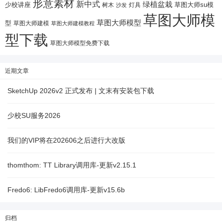
形意素材
新中式
绿植盆栽
少校讲座
树木
灯具
草图大师su模
沙发
草图大师模
草图大师模型
型
草图大师建模
草图大师建模教程
型下载
草图大师模型免费下载
近期文章
SketchUp 2026v2 正式发布 | 文末有安装包下载
少校SU服务2026
我们的VIP将在202606之后进行大改版
thomthom: TT Library调用库-更新v2.15.1
Fredo6: LibFredo6调用库-更新v15.6b
归档