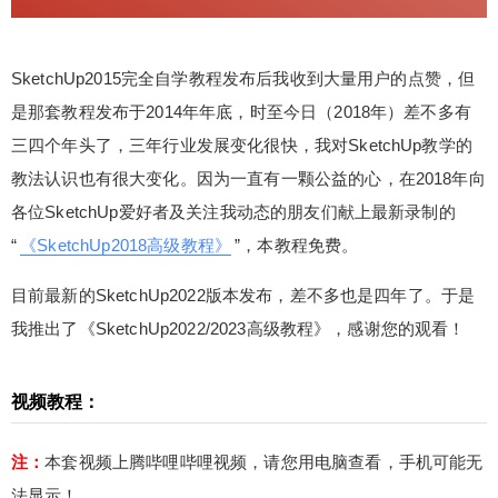
的点赞，但是那套教程发布于2014年年底，时至今
日（2018年）差不多有三四个年头了，三年行业发
展变化很快，我对SketchUp教学的教法认识也有很
SketchUp2015完全自学教程发布后我收到大量用户的点赞，但
大变化。因为一直有一颗公益的心，在2018年向各
是那套教程发布于2014年年底，时至今日（2018年）差不多有
位SketchUp爱好者及关注我动态的朋友们献上最新
三四个年头了，三年行业发展变化很快，我对SketchUp教学的
录制的“《SketchUp2018高级教程》”，本教程免
费。 目前最新的SketchUp2022版本发布，差不多
教法认识也有很大变化。因为一直有一颗公益的心，在2018年向
扫描二维码继续阅读
也是四年了。于是我推出了《SketchUp2022/2023
各位SketchUp爱好者及关注我动态的朋友们献上最新录制的
高级教程》，感谢您的观看！ 视频教程： 注：本套
“
《SketchUp2018高级教程》
”，本教程免费。
视频上腾哔哩哔哩视频，请您用电脑查看，手机可
能无法显示！ 0 收藏
目前最新的SketchUp2022版本发布，差不多也是四年了。于是
我推出了《SketchUp2022/2023高级教程》，感谢您的观看！
视频教程：
注：
本套视频上腾哔哩哔哩视频，请您用电脑查看，手机可能无
法显示！