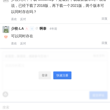
说，已经下载了2018版，再下载一个2021版，两个版本可
以同时存在吗？
6位以上
您没有权限发布内容，请购买会员或者提升权
限。
回复
喜欢
反对
微信支付
少校-LA
@
啊泰
A
M
4年前
可以同时存在
微信支付
忘记密码？
找回
已有帐号？
登录
立刻支付
回复
喜欢
反对
立刻支付
修改资料
欢迎您，新朋友，感谢参与互动！
登录
快速注册
提交评论