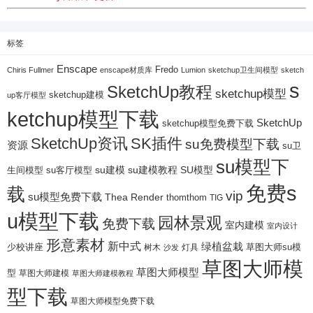
标签
Enscape
Fredo
Chiris Fullmer
enscape材质库
Lumion
sketchup卫生间模型
sketch
s
SketchUp教程
sketchup模型
sketchup建模
up客厅模型
ketchup模型下载
SketchUp
sketchup模型免费下载
SketchUp资讯
SK插件
su免费模型下载
资源
su卫
su模型下
su建模
su客厅模型
su建模教程
SU模型
生间模型
免费s
载
vip
su模型免费下载
Thea Render
thomthom
TIG
u模型下载
园林景观
免费下载
室内建模
室内设计
形意素材
新中式
绿植盆栽
少校讲座
树木
灯具
草图大师su模
沙发
草图大师模
草图大师模型
型
草图大师建模
草图大师建模教程
型下载
草图大师模型免费下载