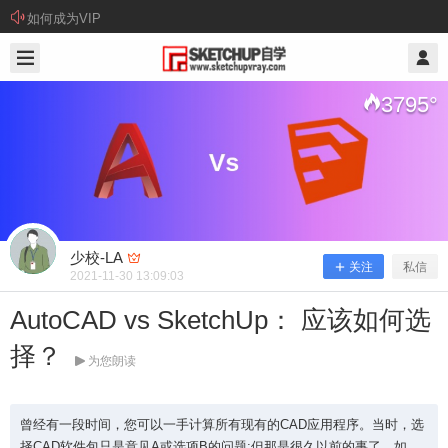
如何成为VIP
2021/11/30
少校-LA @ SketchUp自学
3795
°
少校-LA
关注
私信
2021-11-30 13:09:03
AutoCAD vs SketchUp： 应该如何选
AutoCAD vs SketchUp： 应该如何选
择？
择？
为您朗读
曾经有一段时间，您可以一手计算所有现有的CAD应用程序。当时，选
曾经有一段时间，您可以一手计算所有现有的CAD
择CAD软件包只是意见A或选项B的问题;但那是很久以前的事了。如