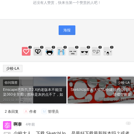
还没有人赞赏，快来当第一个赞赏的人吧！
海报
0
0
0
0
0
0
0
0
少校-LA
给少校-LA打赏
你问我答
少校-LA
Enscape恩斯凯普2.X的老版本不能渲
SketchUp草图大师SU创建现代公共景
染360全景图，图标是灰的点不了，如
墙镂空廊架
付费内容
2
5
10
元
元
元
何解决？
2021-11-30 10:25:43
2021-11-30 14:56:39
20
50
2 条回复
A
作者
M
管理员
自定义
元
元
啊泰
-1
4年前
¥
少校大人，下载 SketchUp ，是最好下载最新版本吗？或者
6位以上