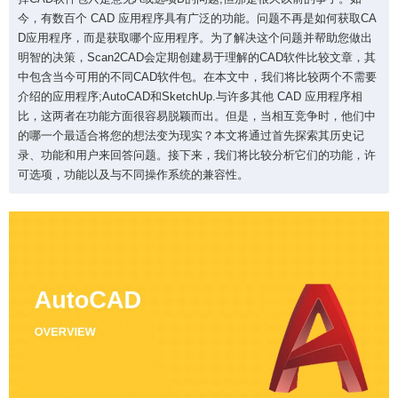
应用程序。当时，选择CAD软件包只是意见A或选
今，有数百个 CAD 应用程序具有广泛的功能。问题不再是如何获取CA
项B的问题;但那是很久以前的事了。如今，有数百
D应用程序，而是获取哪个应用程序。为了解决这个问题并帮助您做出
个 CAD 应用程序具有广泛的功能。问题不再是如何
明智的决策，Scan2CAD会定期创建易于理解的CAD软件比较文章，其
获取CAD应用程序，而是获取哪个应用程序。为了
中包含当今可用的不同CAD软件包。在本文中，我们将比较两个不需要
介绍的应用程序;AutoCAD和SketchUp.与许多其他 CAD 应用程序相
解决这个问题并帮助您做出明智的决策，Scan2CA
比，这两者在功能方面很容易脱颖而出。但是，当相互竞争时，他们中
D会定期创建易于理解的CAD软件比较文章，其中
的哪一个最适合将您的想法变为现实？本文将通过首先探索其历史记
包含当今可用的不同CAD软件包。在本文中，我们
扫描二维码继续阅读
录、功能和用户来回答问题。接下来，我们将比较分析它们的功能，许
将比较两个不需要介绍的应用程序;AutoCAD和Sket
可选项，功能以及与不同操作系统的兼容性。
chUp.与许多其他 CAD 应用程序相比，这两者在功
能方面很容易脱颖而出。但是，当相互竞争时，他
们中的哪一个最适合将您的想法变为现实？本文将
通过首先探索其历史记录、功能和用户来回答问
题。接下来，我们将比较分析它们的功能，许可选
项，功能以及与不同操作系统的兼容性。