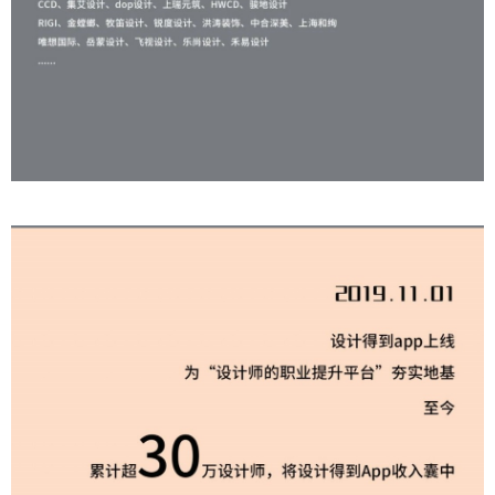
付费内容
2
5
10
元
元
元
20
50
自定义
元
元
¥
6位以上
6位以上
您没有权限发布内容，请购买会员或者提升权
限。
微信支付
微信支付
忘记密码？
找回
已有帐号？
登录
立刻支付
立刻支付