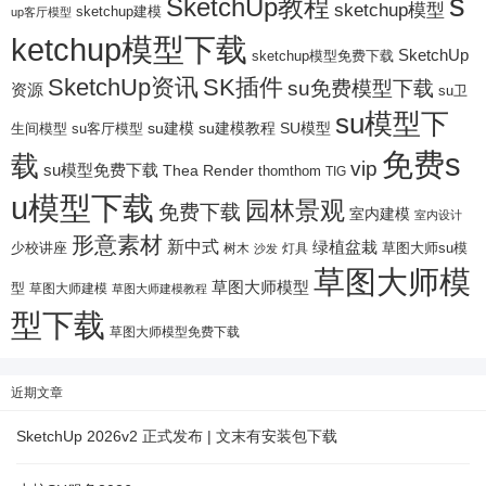
s
SketchUp教程
sketchup模型
sketchup建模
up客厅模型
ketchup模型下载
SketchUp
sketchup模型免费下载
SketchUp资讯
SK插件
su免费模型下载
资源
su卫
su模型下
su建模
su客厅模型
su建模教程
SU模型
生间模型
免费s
载
vip
su模型免费下载
Thea Render
thomthom
TIG
u模型下载
园林景观
免费下载
室内建模
室内设计
形意素材
新中式
绿植盆栽
少校讲座
树木
灯具
草图大师su模
沙发
草图大师模
草图大师模型
型
草图大师建模
草图大师建模教程
型下载
草图大师模型免费下载
近期文章
SketchUp 2026v2 正式发布 | 文末有安装包下载