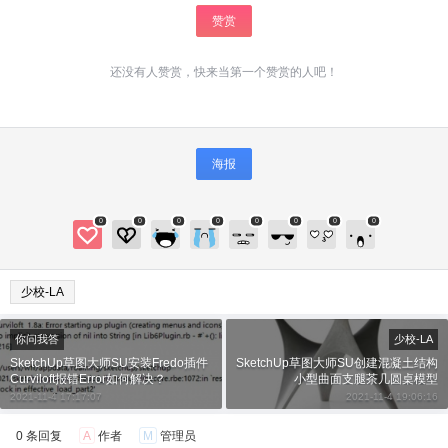
赞赏
还没有人赞赏，快来当第一个赞赏的人吧！
海报
0
0
0
0
0
0
0
0
少校-LA
你问我答
少校-LA
SketchUp草图大师SU安装Fredo插件
SketchUp草图大师SU创建混凝土结构
Curviloft报错Error如何解决？
小型曲面支腿茶几圆桌模型
2021-11-4 17:17:07
2021-11-4 19:06:16
0 条回复
A
作者
M
管理员