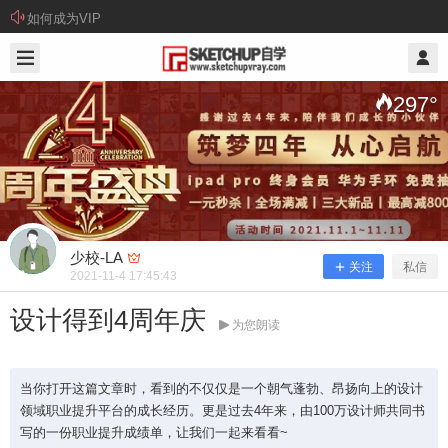
如何成为VIP
2021/11/04
少校-LA @ SketchUp自学
297
°
少校-LA
关注
私信
2021-11-4 17:45:43
设计得到4周年庆
为您朗读
设计得到4周年庆
当你打开这篇文章时，看到的不仅仅是一个朝气蓬勃、昂扬向上的设计
领域职业提升平台的成长经历。更是过去4年来，由100万设计师共同书
写的一份职业提升成绩单，让我们一起来看看~
当你打开这篇文章时，看到的不仅仅是一个朝气蓬