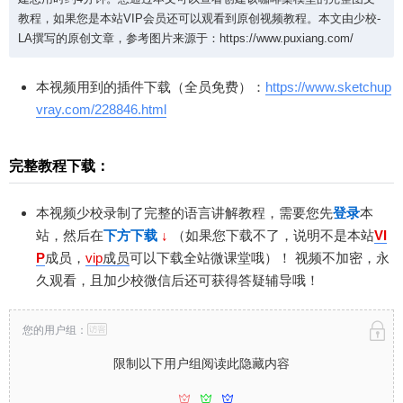
复杂……模型首次创建总用时约4分钟。您通过本文
教程，如果您是本站VIP会员还可以观看到原创视频教程。本文由少校-
可以查看创建该咖啡桌模型的完整图文教程，如果
LA撰写的原创文章，参考图片来源于：https://www.puxiang.com/
您是本站VIP会员还可以观看到原创视频教程。本文
由少校-LA撰写的原创文章，参考图片来源于：http
本视频用到的插件下载（全员免费）：
https://www.sketchup
s://www.puxiang.com/
vray.com/228846.html
扫描二维码继续阅读
完整教程下载：
本视频少校录制了完整的语言讲解教程，需要您先
登录
本
站，然后在
下方下载
↓
（如果您下载不了，说明不是本站
VI
P
成员，
vip
成员
可以下载全站微课堂哦）！
视频不加密，永
久观看，且加少校微信后还可获得答疑辅导哦！
您的用户组：
限制以下用户组阅读此隐藏内容