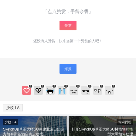
「点点赞赏，手留余香」
赞赏
还没有人赞赏，快来当第一个赞赏的人吧！
海报
给少校01打赏
0
0
0
0
0
0
0
0
付费内容
2
5
10
元
元
元
20
50
自定义
元
元
少校-LA
¥
少校-LA
你问我答
6位以上
SketchUp草图大师SU创建北京日出东
打开SketchUp草图大师SU树植物的模
方凯宾斯基酒店表皮建模
型太黑如何处理