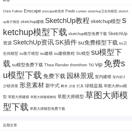
Enscape
Fredo
Chiris Fullmer
enscape材质库
Lumion
sketchup卫生间模型
sketch
s
SketchUp教程
sketchup模型
sketchup建模
up客厅模型
ketchup模型下载
SketchUp
sketchup模型免费下载
SketchUp资讯
SK插件
su免费模型下载
资源
su卫
su模型下
su建模
su客厅模型
su建模教程
SU模型
生间模型
免费s
载
vip
su模型免费下载
Thea Render
thomthom
TIG
u模型下载
园林景观
免费下载
室内建模
室内设计
形意素材
新中式
绿植盆栽
少校讲座
树木
灯具
草图大师su模
沙发
草图大师模
草图大师模型
型
草图大师建模
草图大师建模教程
型下载
草图大师模型免费下载
近期文章