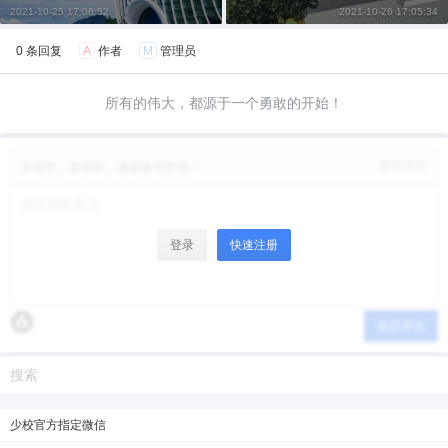
2021-10-25 17:06:52
2021-10-26 17:05:34
6位以上
您没有权限发布内容，请购买会员或者提升权
限。
0 条回复
A
作者
M
管理员
微信支付
所有的伟大，都源于一个勇敢的开始！
微信支付
忘记密码？
找回
已有帐号？
登录
立刻支付
修改资料
欢迎您，新朋友，感谢参与互动！
立刻支付
登录
快速注册
提交评论
少校官方指定微信