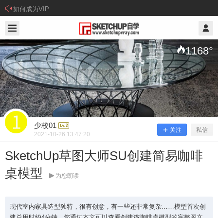
如何成为VIP
2021/10/26
少校01 @ SketchUp自学
1168
°
少校01
关注
私信
2021-10-26 13:47:20
SketchUp草图大师SU创建简易咖啡
SketchUp草图大师SU创建简易咖啡桌
桌模型
模型
为您朗读
现代室内家具造型独特，很有创意，有一些还非常复杂……模型首次创
现代室内家具造型独特，很有创意，有一些还非常
建总用时约4分钟。您通过本文可以查看创建该咖啡桌模型的完整图文