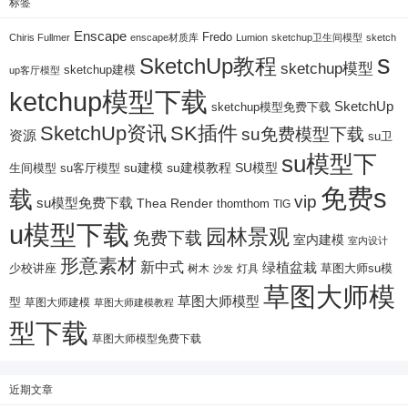
标签
Enscape
Fredo
Chiris Fullmer
enscape材质库
Lumion
sketchup卫生间模型
sketch
s
SketchUp教程
sketchup模型
sketchup建模
up客厅模型
ketchup模型下载
SketchUp
sketchup模型免费下载
SketchUp资讯
SK插件
su免费模型下载
资源
su卫
su模型下
su建模
su客厅模型
su建模教程
SU模型
生间模型
免费s
载
vip
su模型免费下载
Thea Render
thomthom
TIG
u模型下载
园林景观
免费下载
室内建模
室内设计
形意素材
新中式
绿植盆栽
少校讲座
树木
灯具
草图大师su模
沙发
草图大师模
草图大师模型
型
草图大师建模
草图大师建模教程
型下载
草图大师模型免费下载
近期文章