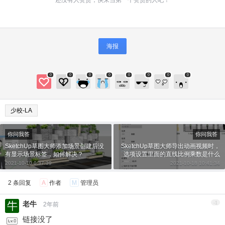
给少校-LA打赏
付费内容
2
5
10
元
元
元
海报
20
50
自定义
元
元
0
0
0
0
0
0
0
0
¥
6位以上
少校-LA
6位以上
您没有权限发布内容，请购买会员或者提升权
限。
你问我答
你问我答
SketchUp草图大师添加场景创建后没
SketchUp草图大师导出动画视频时，
微信支付
有显示场景标签，如何解决？
选项设置里面的直线比例乘数是什么
意思？
2021-10-10 0:37:39
2021-10-18 10:41:34
微信支付
忘记密码？
找回
已有帐号？
登录
立刻支付
2 条回复
A
作者
M
管理员
老牛
-1
2年前
立刻支付
链接没了