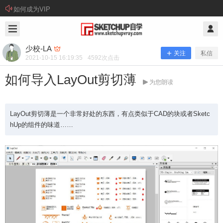
如何成为VIP
2021/10/15
少校-LA @ SketchUp自学
少校-LA
关注
私信
2021-10-15 16:19:35
4592
次点击
如何导入LayOut剪切薄
为您朗读
LayOut剪切薄是一个非常好处的东西，有点类似于CAD的块或者Sketc
hUp的组件的味道……
如何导入LayOut剪切薄
LayOut剪切薄是一个非常好处的东西，有点类似于