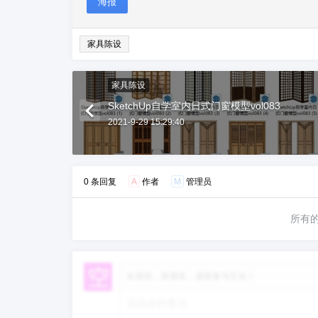
海报
家具陈设
家具陈设
SketchUp自学室内日式门窗模型vol083
2021-9-29 15:29:40
0 条回复
A
作者
M
管理员
所有
欢迎您，新朋友，感谢参与互动！