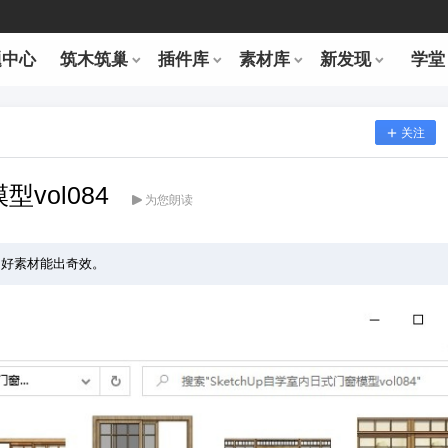
题中心
筑木筑巢
插件库
素材库
新发现
学堂
关注
型vol084
为您朗读
，好素材能出奇效。