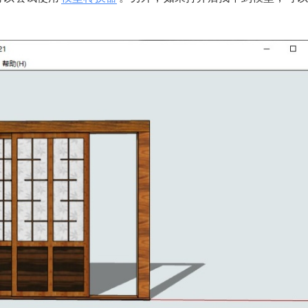
2021/9/29
少校01 @ SketchUp自学
给少校01打赏
付费内容
2
5
10
元
元
元