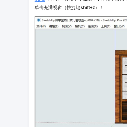
单击充满视窗（快捷键
shift+z
）！