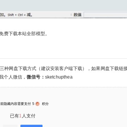
20
50
自定义
元
元
¥
6位以上
您没有权限发布内容，请购买会员或者提升权
SketchUp自学室内日式门窗模
免费下载本站全部模型。
限。
型vol084
6位以上
微信支付
SketchUp做设计、渲染，好模型素材也是非常重
三种网盘下载方式（建议安装客户端下载），如果网盘下载链
要的，好素材能出奇效。
微信支付
忘记密码？
找回
已有帐号？
登录
立刻支付
我个人微信，
微信号：
sketchupthea
立刻支付
当前隐藏内容需要支付
5
积分
扫描二维码继续阅读
已有
1
人支付