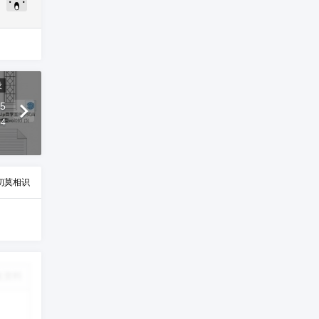
设
5
54
初莫相识
改资料