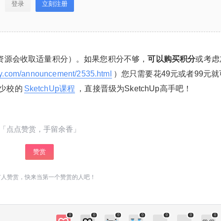
登录
立刻注册
资源会收取适量积分）。如果您积分不够，
可以购买积分
或考虑
ay.com/announcement/2535.html
）您只需要花49元或者99元就
少校的
SketchUp课程
，直接晋级为SketchUp高手吧！
「点点赞赏，手留余香」
赞赏
有人赞赏，快来当第一个赞赏的人吧！
0
0
0
0
0
0
0