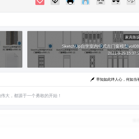
家具陈
SketchUp自学室内中式古门窗模型vol08
2021-9-29 15:37:
早知如此绊人心，何如当
的伟大，都源于一个勇敢的开始！
修