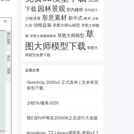
园林景观
下载
室内建模
室内设计
形意素材
新中式
少校讲座
树木
沙发
绿植盆栽
灯具
草图大师su模型
草图大师建
草
草图大师模型
模
草图大师建模教程
图大师模型下载
草图大
师模型免费下载
近期文章
SketchUp 2026v2 正式发布 | 文末有安
装包下载
少校SU服务2026
我们的VIP将在202606之后进行大改版
thomthom: TT Library调用库-更新v2.1