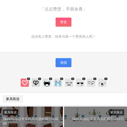
给少校01打赏
「点点赞赏，手留余香」
付费内容
2
5
10
元
元
元
赞赏
20
50
自定义
元
元
还没有人赞赏，快来当第一个赞赏的人吧！
¥
6位以上
海报
6位以上
您没有权限发布内容，请购买会员或者提升权
限。
0
0
0
0
0
0
0
0
微信支付
微信支付
家具陈设
忘记密码？
找回
已有帐号？
登录
立刻支付
家具陈设
家具陈设
立刻支付
SketchUp自学室内房间酒柜模型vol0
SketchUp自学室内吊灯模型vol070
68