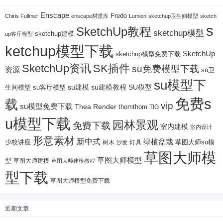
Enscape
Fredo
Chiris Fullmer
enscape材质库
Lumion
sketchup卫生间模型
sketch
s
SketchUp教程
sketchup模型
sketchup建模
up客厅模型
ketchup模型下载
SketchUp
sketchup模型免费下载
SketchUp资讯
SK插件
su免费模型下载
资源
su卫
su模型下
su建模
su客厅模型
su建模教程
SU模型
生间模型
免费s
载
vip
su模型免费下载
Thea Render
thomthom
TIG
u模型下载
园林景观
免费下载
室内建模
室内设计
形意素材
新中式
绿植盆栽
少校讲座
树木
灯具
草图大师su模
沙发
草图大师模
草图大师模型
型
草图大师建模
草图大师建模教程
型下载
草图大师模型免费下载
近期文章