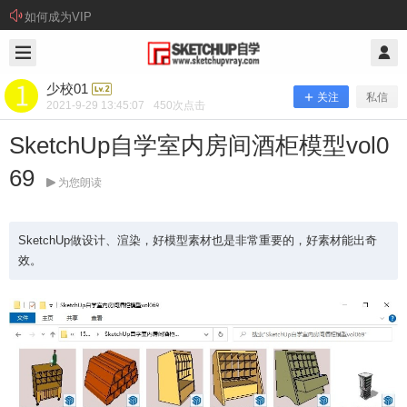
如何成为VIP
2021/9/29
少校01 @ SketchUp自学
少校01
关注
私信
2021-9-29 13:45:07
450
次点击
SketchUp自学室内房间酒柜模型vol0
69
为您朗读
SketchUp做设计、渲染，好模型素材也是非常重要的，好素材能出奇
效。
SketchUp自学室内房间酒柜模型vol06
9
SketchUp做设计、渲染，好模型素材也是非常重要