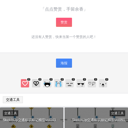
给少校01打赏
「点点赞赏，手留余香」
付费内容
2
5
10
元
元
元
赞赏
20
50
自定义
元
元
还没有人赞赏，快来当第一个赞赏的人吧！
¥
6位以上
海报
6位以上
您没有权限发布内容，请购买会员或者提升权
限。
0
0
0
0
0
0
0
0
微信支付
微信支付
交通工具
忘记密码？
找回
已有帐号？
登录
立刻支付
交通工具
交通工具
立刻支付
SketchUp交通标识标记模型vol049
SketchUp交通标识标记模型vol051