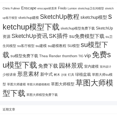
Enscape
Fredo
Chiris Fullmer
enscape材质库
Lumion
sketchup卫生间模型
sketch
s
SketchUp教程
sketchup模型
sketchup建模
up客厅模型
ketchup模型下载
SketchUp
sketchup模型免费下载
SketchUp资讯
SK插件
su免费模型下载
资源
su卫
su模型下
su建模
su客厅模型
su建模教程
SU模型
生间模型
免费s
载
vip
su模型免费下载
Thea Render
thomthom
TIG
u模型下载
园林景观
免费下载
室内建模
室内设计
形意素材
新中式
绿植盆栽
少校讲座
树木
灯具
草图大师su模
沙发
草图大师模
草图大师模型
型
草图大师建模
草图大师建模教程
型下载
草图大师模型免费下载
近期文章