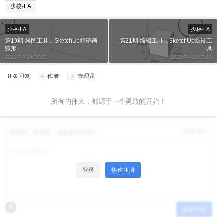
少校-LA
少校-LA
少校-LA
给少校-LA打赏
第19期-绘图工具：SketchUp精确画
第21期-编辑工具：SketchUp旋转工
弧形
具
付费内容
2021-7-4 10:36:03
2021-7-4 11:03:16
2
5
10
元
元
元
0 条回复
A
作者
M
管理员
20
50
自定义
元
元
所有的伟大，都源于一个勇敢的开始！
¥
6位以上
修改资料
欢迎您，新朋友，感谢参与互动！
6位以上
您没有权限发布内容，请购买会员或者提升权
限。
微信支付
登录
快速注册
微信支付
忘记密码？
找回
已有帐号？
登录
立刻支付
提交评论