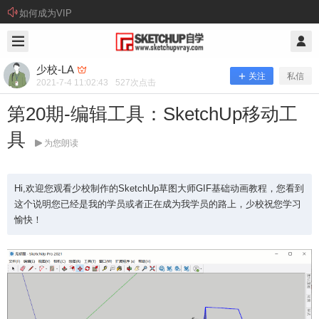
如何成为VIP
2021/7/04
少校-LA @ SketchUp自学
少校-LA
关注
私信
2021-7-4 11:02:43
527
次点击
第20期-编辑工具：SketchUp移动工
具
为您朗读
Hi,欢迎您观看少校制作的SketchUp草图大师GIF基础动画教程，您看到
这个说明您已经是我的学员或者正在成为我学员的路上，少校祝您学习
愉快！
第20期-编辑工具：SketchUp移动工具
Hi,欢迎您观看少校制作的SketchUp草图大师GIF基