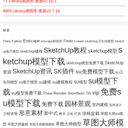
TT Library调用库-更新v2.15.1
AMS Library调用库-更新v3.7.1b
标签
Enscape
Fredo
Chiris Fullmer
enscape材质库
Lumion
sketchup卫生间模型
sketch
s
SketchUp教程
sketchup模型
sketchup建模
up客厅模型
ketchup模型下载
SketchUp
sketchup模型免费下载
SketchUp资讯
SK插件
su免费模型下载
资源
su卫
su模型下
su建模
su客厅模型
su建模教程
SU模型
生间模型
免费s
载
vip
su模型免费下载
Thea Render
thomthom
TIG
u模型下载
园林景观
免费下载
室内建模
室内设计
形意素材
新中式
绿植盆栽
少校讲座
树木
灯具
草图大师su模
沙发
草图大师模
草图大师模型
型
草图大师建模
草图大师建模教程