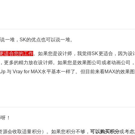
¥
6位以上
您没有权限发布内容，请购买会员或者提升权
3ds Max与SketchUp区别？选
限。
择学哪一个好？
6位以上
以说一堆，SK的优点也可以说一堆。
微信支付
最近发现有不少设计师朋友在考虑使用SketchU
更适合您的工作
。如果您是设计师，我觉得SK更适合，因为设
p，或者准备放弃3ds Max……
微信支付
忘记密码？
找回
已有帐号？
登录
立刻支付
，更多的精力放在设计师。如果您是效果图公司或者动画公司
chUp 与 Vray for MAX水平基本一样了。但目前来看MAX的效果
立刻支付
扫描二维码继续阅读
师呀！
资源会收取适量积分）。如果您积分不够，
可以购买积分
或考虑