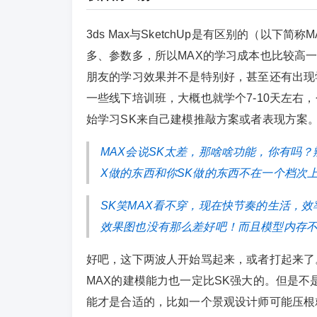
3ds Max与SketchUp是有区别的（以
多、参数多，所以MAX的学习成本也比较高一
朋友的学习效果并不是特别好，甚至还有出现
一些线下培训班，大概也就学个7-10天左右
始学习SK来自己建模推敲方案或者表现方案
MAX会说SK太差，那啥啥功能，你有吗？
X做的东西和你SK做的东西不在一个档次上
SK笑MAX看不穿，现在快节奏的生活，
效果图也没有那么差好吧！而且模型内存不
好吧，这下两波人开始骂起来，或者打起来了
MAX的建模能力也一定比SK强大的。但是
能才是合适的，比如一个景观设计师可能压根