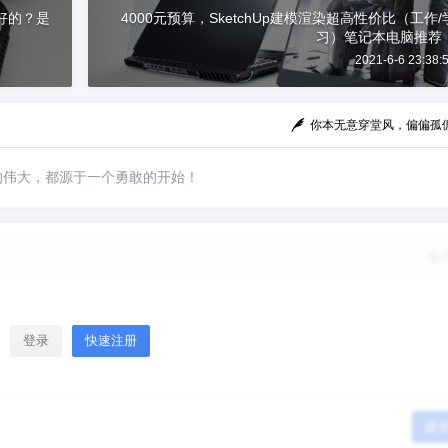
好的？是
4000元预算，SketchUp建模渲染超高性价比（工作/
习）笔记本电脑推荐
2021-6-6 23:38:
你本无意穿堂风，偏偏孤
的伟大，都源于一个勇敢的开始！
修
登录
快速注册
提