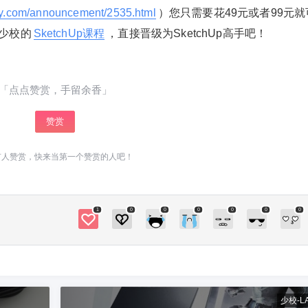
ay.com/announcement/2535.html
）您只需要花49元或者99元就
少校的
SketchUp课程
，直接晋级为SketchUp高手吧！
「点点赞赏，手留余香」
赞赏
有人赞赏，快来当第一个赞赏的人吧！
1
0
0
0
0
0
0
少校-L