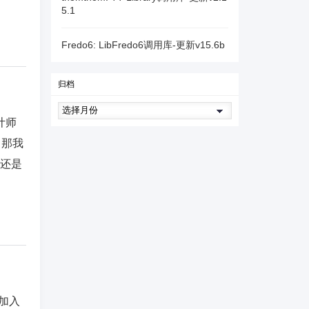
5.1
Fredo6: LibFredo6调用库-更新v15.6b
归档
计师
，那我
图还是
加入