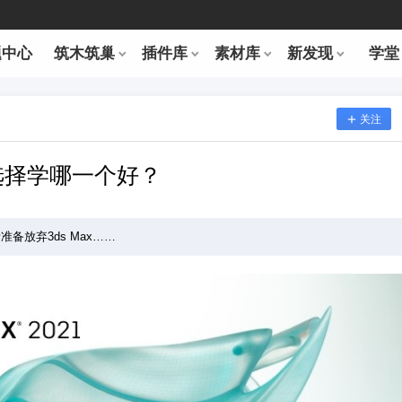
题中心
筑木筑巢
插件库
素材库
新发现
学堂
关注
别？选择学哪一个好？
备放弃3ds Max……