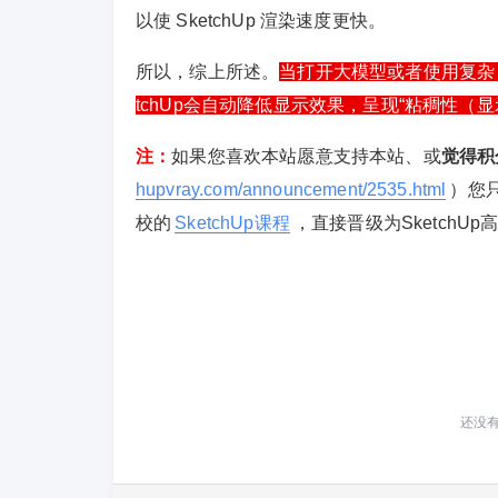
以
使 SketchUp 渲染速度更快
。
所以，综上所述。
当打开大模型或者使用复杂 S
tchUp会自动降低显示效果，呈现“粘稠性（
注：
如果您喜欢本站愿意支持本站、或
觉得积
hupvray.com/announcement/2535.html
）您
校的
SketchUp课程
，直接晋级为SketchUp
还没