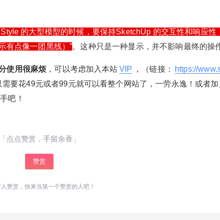
20
50
自定义
元
元
tyle 的大型模型的时候，要保持SketchUp 的交互性和响应性，
SketchUp模型平移(相机移动)
显示有点像一团黑线）”
。这种只是一种显示，并不影响最终的操
¥
6位以上
您没有权限发布内容，请购买会员或者提升权
后模型似乎粘稠|显示有点像一
限。
分使用很麻烦
，可以考虑加入本站
VIP
，（链接：
https://www.
团黑线
6位以上
只需要花49元或者99元就可以看整个网站了，一劳永逸！或者加
高手吧！
微信支付
SketchUp是没有自带渲染器的，如果要与渲染拉
上关系，就是阴影。但在模型信息里面确实可以
微信支付
忘记密码？
找回
已有帐号？
登录
立刻支付
「点点赞赏，手留余香」
找到“渲染”这个选项。启用此功能可能提高性能和
纹理的质量。如果您发现模糊的纹理或奇怪的显
赞赏
立刻支付
示效果，我们建议您禁用消除锯齿纹理。也就是
不勾选“使用消除锯齿纹理”。
有人赞赏，快来当第一个赞赏的人吧！
扫描二维码继续阅读