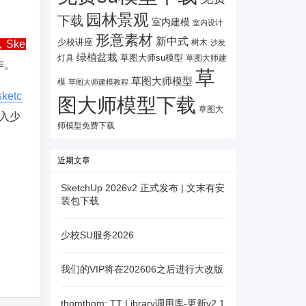
园林景观
下载
室内建模
室内设计
形意素材
新中式
少校讲座
树木
沙发
Ske
绿植盆栽
灯具
草图大师su模型
草图大师建
作。
草
草图大师模型
模
草图大师建模教程
sketc
图大师模型下载
草图大
入少
师模型免费下载
近期文章
SketchUp 2026v2 正式发布 | 文末有安
装包下载
少校SU服务2026
我们的VIP将在202606之后进行大改版
thomthom: TT Library调用库-更新v2.1