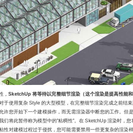
2020/12/29
少校-LA @ SketchUp自学
应性，
SketchUp 将等待以完整细节渲染（这个渲染是提高性能
对于使用复杂 Style 的大型
模型
，在完整细节渲染完成之前结束
允许您开始下一个建模操作，而无需渲染器中断您的工作。但
给少校-LA打赏
将此暂停称为模型中的”粘稠性”。在 SketchUp 渲染时，您
付费内容
粘性对建模过程过于侵扰，您可能需要禁用一些更复杂的渲染
2
5
10
元
元
元