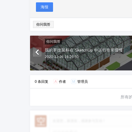
海报
你问我答
你问我答
我的罗技鼠标在 SketchUp 中运行非常缓慢
2020-12-26 16:26:50
0 条回复
A
作者
M
管理员
所有
欢迎您，新朋友，感谢参与互动！