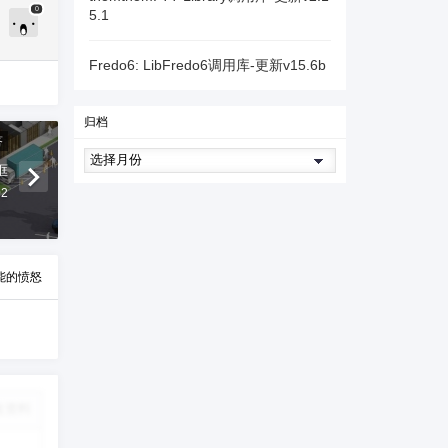
0
5.1
Fredo6: LibFredo6调用库-更新v15.6b
归档
答
框
02
能的愤怒
改资料