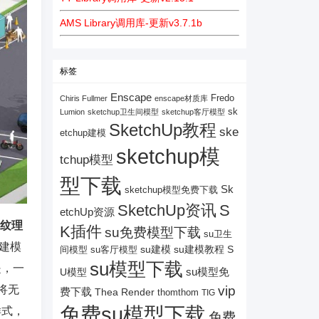
AMS Library调用库-更新v3.7.1b
标签
Enscape
Fredo
Chiris Fullmer
enscape材质库
sk
Lumion
sketchup卫生间模型
sketchup客厅模型
SketchUp教程
ske
etchup建模
sketchup模
tchup模型
型下载
Sk
sketchup模型免费下载
SketchUp资讯
S
etchUp资源
和纹理
K插件
su免费模型下载
su卫生
建模
su建模
su客厅模型
su建模教程
S
间模型
su模型下载
是，一
su模型免
U模型
vip
将无
费下载
Thea Render
thomthom
TIG
免费su模型下载
样式，
免费