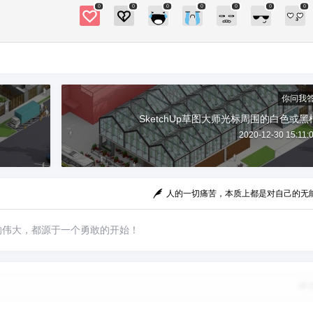
0
0
0
0
0
0
0
你问我
SketchUp草图大师光标周围的白色或黑
2020-12-30 15:11:
人的一切痛苦，本质上都是对自己的无
的伟大，都源于一个勇敢的开始！
修