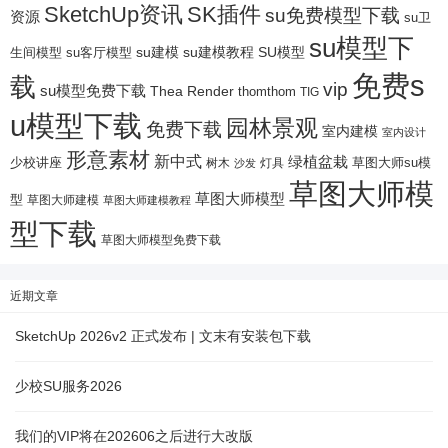
SketchUp资讯
SK插件
su免费模型下载
资源
su卫
su模型下
su建模
su客厅模型
su建模教程
SU模型
生间模型
免费s
载
vip
su模型免费下载
Thea Render
thomthom
TIG
u模型下载
园林景观
免费下载
室内建模
室内设计
形意素材
新中式
绿植盆栽
少校讲座
树木
灯具
草图大师su模
沙发
草图大师模
草图大师模型
型
草图大师建模
草图大师建模教程
型下载
草图大师模型免费下载
近期文章
SketchUp 2026v2 正式发布 | 文末有安装包下载
少校SU服务2026
我们的VIP将在202606之后进行大改版