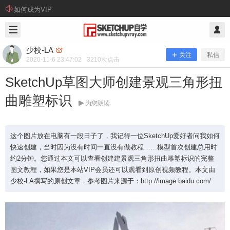
如何成为VIP
2020/11/06
少校-LA @ SketchUp自学
少校-LA
关注
私信
2020-11-6 23:47:02
3210
次点击
SketchUp草图大师创建景观三角形扭
曲雕塑标识
为您朗读
这个图片放在电脑有一段日子了，我记得一位SketchUp爱好者问我如何
快速创建，当时因为没有时间一直没有做教程……模型首次创建总用时
约2分钟。您通过本文可以查看创建建景观三角形扭曲雕塑标识的完整
SketchUp草图大师创建景观三角形扭
图文教程，如果您是本站VIP会员还可以观看到原创视频教程。本文由
少校-LA撰写的原创文章，参考图片来源于：http://image.baidu.com/
曲雕塑标识
这个图片放在电脑有一段日子了，我记得一位Sketc