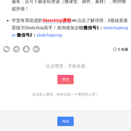
服务，且可下载全站资源（微课堂、插件、素材），绝对物
超所值！
学堂有系统进阶
SketchUp课程
⋘点击了解详情，0基础直接
晋级为SketchUp高手！咨询请加
少校
微信号1：
sketchupmaj
or
微信号2：
sketchupvray
0
收藏
「点点赞赏，手留余香」
赞赏
还没有人赞赏，快来当第一个赞赏的人吧！
给少校-LA打赏
海报