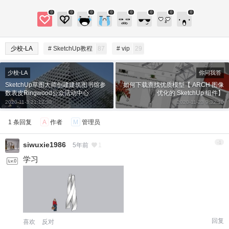
付费内容
2
5
10
元
元
元
0
0
0
0
0
0
0
0
20
50
自定义
元
元
少校-LA
# SketchUp教程
87
# vip
29
¥
6位以上
少校-LA
你问我答
SketchUp草图大师创建建筑图书馆参
如何下载查找优质模型【 ARCH 图像
6位以上
您没有权限发布内容，请购买会员或者提升权
数表皮Ringwood公众活动中心
优化的 SketchUp 组件】
限。
2020-11-3 21:12:38
2020-11-23 9:32:10
微信支付
1 条回复
A
作者
M
管理员
-1
微信支付
siwuxie1986
5年前
1
忘记密码？
找回
已有帐号？
登录
立刻支付
学习
立刻支付
回复
喜欢
反对