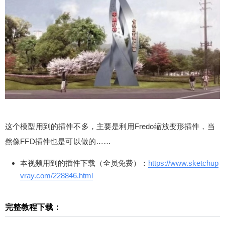
hUp爱好者问我如何快速创建，当时因为没有时间
一直没有做教程……模型首次创建总用时约2分钟。
您通过本文可以查看创建建景观三角形扭曲雕塑标
识的完整图文教程，如果您是本站VIP会员还可以观
看到原创视频教程。本文由少校-LA撰写的原创文
章，参考图片来源于：http://image.baidu.com/
扫描二维码继续阅读
这个模型用到的插件不多，主要是利用Fredo缩放变形插件，当
然像FFD插件也是可以做的……
本视频用到的插件下载（全员免费）：
https://www.sketchup
vray.com/228846.html
完整教程下载：