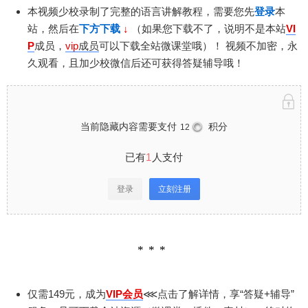
本视频少校录制了完整的语言讲解教程，需要您先
登录
本
站，然后在
下方下载
↓
（如果您下载不了，说明不是本站
VI
P
成员，
vip
成员
可以下载全站微课堂哦）！
视频不加密，永
久观看，且加少校微信后还可获得答疑辅导哦！
当前隐藏内容需要支付
积分
12
已有
1
人支付
登录
立刻注册
仅需149元，成为
VIP会员
⋘点击了解详情，享“答疑+辅导”