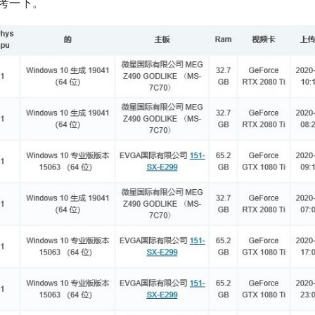
考一下。
2020/9/13
少校-LA @ SketchUp自学
给少校-LA打赏
付费内容
2
5
10
元
元
元