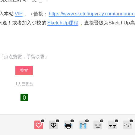
入本站
VIP
，（链接：
https://www.sketchupvray.com/announ
永逸！或者加入少校的
SketchUp课程
，直接晋级为SketchUp
「点点赞赏，手留余香」
赞赏
1人已赞赏
1
0
0
0
0
0
0