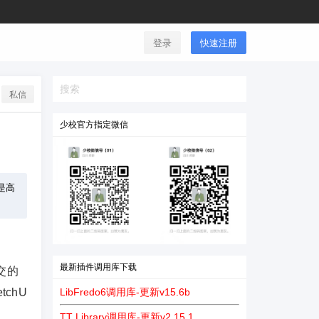
登录
快速注册
私信
少校官方指定微信
是高
最新插件调用库下载
交的
LibFredo6调用库-更新v15.6b
chU
TT Library调用库-更新v2.15.1