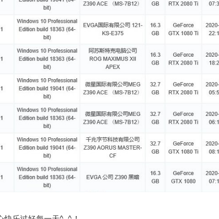
开心快乐过好每一天^_^！