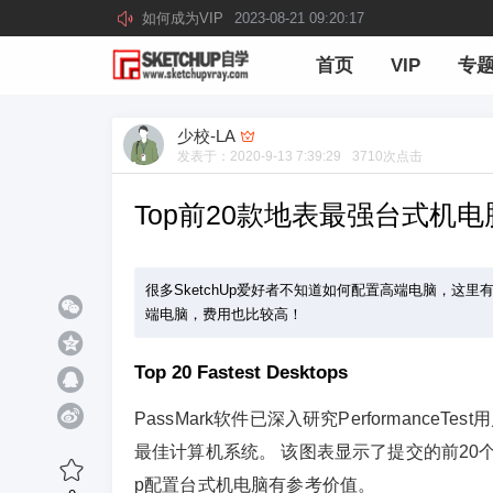
如何成为VIP
2023-08-21 09:20:17
首页
VIP
专
少校-LA
发表于：
2020-9-13 7:39:29
3710
次点击
Top前20款地表最强台式机电脑[
很多SketchUp爱好者不知道如何配置高端电脑，
端电脑，费用也比较高！
Top 20 Fastest Desktops
PassMark软件已深入研究Performan
最佳计算机系统。 该图表显示了提交的前20
p配置台式机电脑有参考价值。