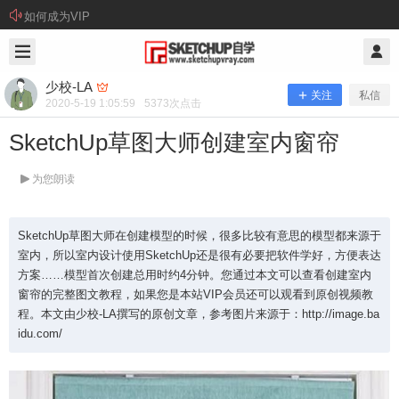
如何成为VIP
2020/5/19
少校-LA @ SketchUp自学
少校-LA
关注
私信
2020-5-19 1:05:59
5373
次点击
SketchUp草图大师创建室内窗帘
为您朗读
SketchUp草图大师在创建模型的时候，很多比较有意思的模型都来源于
室内，所以室内设计使用SketchUp还是很有必要把软件学好，方便表达
方案……模型首次创建总用时约4分钟。您通过本文可以查看创建室内
窗帘的完整图文教程，如果您是本站VIP会员还可以观看到原创视频教
程。本文由少校-LA撰写的原创文章，参考图片来源于：http://image.ba
SketchUp草图大师创建室内窗帘
idu.com/
SketchUp草图大师在创建模型的时候，很多比较有