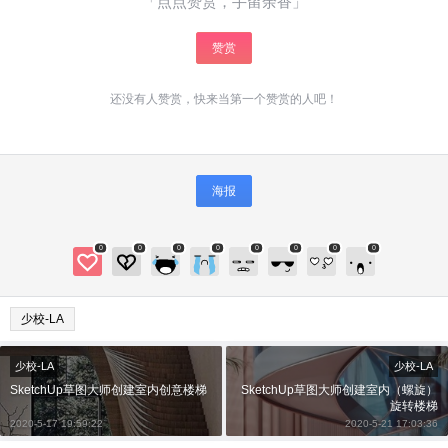
「点点赞赏，手留余香」
付费内容
赞赏
2
5
10
元
元
元
20
50
还没有人赞赏，快来当第一个赞赏的人吧！
自定义
元
元
¥
6位以上
海报
6位以上
您没有权限发布内容，请购买会员或者提升权
限。
0
0
0
0
0
0
0
0
微信支付
少校-LA
微信支付
忘记密码？
找回
已有帐号？
登录
立刻支付
少校-LA
少校-LA
SketchUp草图大师创建室内创意楼梯
SketchUp草图大师创建室内（螺旋）
立刻支付
旋转楼梯
2020-5-17 19:59:22
2020-5-21 17:03:36