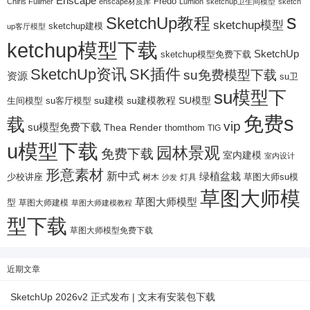
Enscape
Fredo
Chiris Fullmer
enscape材质库
Lumion
sketchup卫生间模型
sketch
s
SketchUp教程
sketchup模型
sketchup建模
up客厅模型
ketchup模型下载
SketchUp
sketchup模型免费下载
SketchUp资讯
SK插件
su免费模型下载
资源
su卫
su模型下
su建模
su客厅模型
su建模教程
SU模型
生间模型
免费s
载
vip
su模型免费下载
Thea Render
thomthom
TIG
u模型下载
园林景观
免费下载
室内建模
室内设计
形意素材
新中式
绿植盆栽
少校讲座
树木
灯具
草图大师su模
沙发
草图大师模
草图大师模型
型
草图大师建模
草图大师建模教程
型下载
草图大师模型免费下载
近期文章
SketchUp 2026v2 正式发布 | 文末有安装包下载