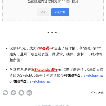
当前隐藏内容需要支付
积分
15
登录
立刻注册
仅需149元，成为
VIP会员
⋘点击了解详情，享“答疑+辅导”
服务，且可下载全站资源（微课堂、插件、素材），绝对物
超所值！
学堂有系统进阶
SketchUp课程
⋘点击了解详情，0基础直接
晋级为SketchUp高手！咨询请加
少校
微信号1：
sketchupmaj
or
微信号2：
sketchupvray
0
收藏
给少校-LA打赏