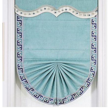
意思的模型都来源于室内，所以室内设计使用Sketc
hUp还是很有必要把软件学好，方便表达方案……
模型首次创建总用时约4分钟。您通过本文可以查看
创建室内窗帘的完整图文教程，如果您是本站VIP会
员还可以观看到原创视频教程。本文由少校-LA撰写
的原创文章，参考图片来源于：http://image.baidu.
com/
扫描二维码继续阅读