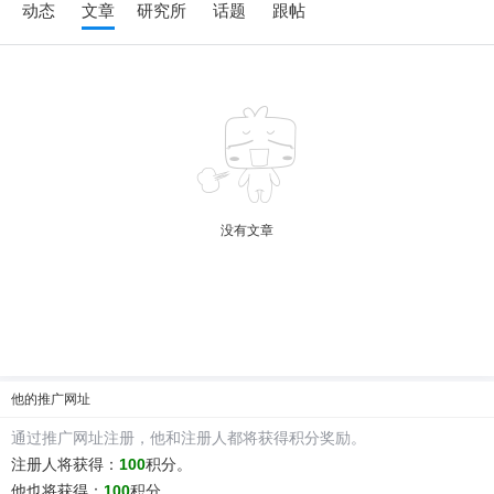
动态
文章
研究所
话题
跟帖
6位以上
没有文章
6位以上
您没有权限发布内容，请购买会员或者提升权
限。
忘记密码？
找回
已有帐号？
登录
他
的推广网址
通过推广网址注册，
他
和注册人都将获得积分奖励。
注册人将获得：
100
积分。
他
也将获得：
100
积分