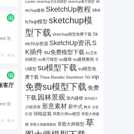
sk
Lumion
sketchup卫生间模型
sketchup客厅模型
SketchUp教程
ske
etchup建模
sketchup模
tchup模型
型下载
Sk
sketchup模型免费下载
tml 完
SketchUp资讯
S
etchUp资源
K插件
su免费模型下载
su卫生
0
0
su建模
su客厅模型
su建模教程
S
间模型
su模型下载
su模型免
U模型
vip
费下载
Thea Render
thomthom
TIG
免费su模型下载
板客厅
免费
园林景观
下载
室内建模
室内设计
tml 完
形意素材
新中式
少校讲座
树木
沙发
绿植盆栽
灯具
草图大师su模型
草图大师建
草
0
0
草图大师模型
模
草图大师建模教程