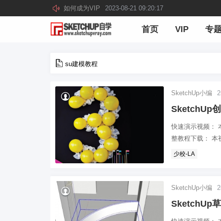
如何成为VIP
2023-08-21 09:20:17
首页
VIP
专
su建模教程
SketchUp小编
Sketch
快速演示视频： 本视频
整教程下载： 本
少校-LA
SketchUp小编
Sketch