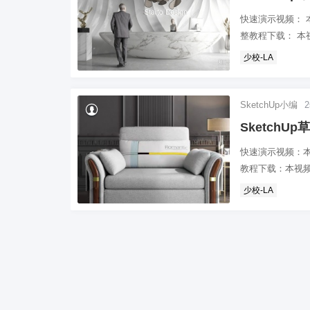
快速演示视频： 本视频
整教程下载： 本
少校-LA
SketchUp小编
Sketch
快速演示视频：本视频用
教程下载：本视频
少校-LA