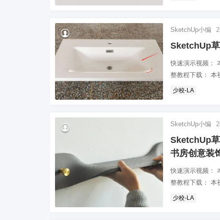
SketchUp小编
Sketch
快速演示视频： 本视频
整教程下载： 本
少校-LA
SketchUp小编
Sketch
书房创意装
快速演示视频： 本视频
整教程下载： 本
少校-LA