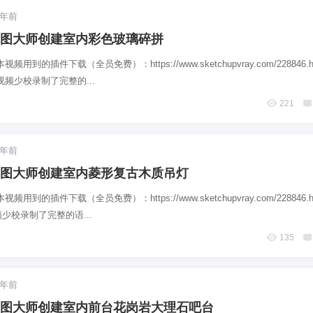
2年前
Up草图大师创建室内彩色玻璃碎拼
用到的插件下载（全员免费）：https://www.sketchupvray.com/228846.h
视频少校录制了完整的...
221
2年前
Up草图大师创建室内菱形复古木质吊灯
用到的插件下载（全员免费）：https://www.sketchupvray.com/228846.
少校录制了完整的语...
135
2年前
Up草图大师创建室内前台花岗岩大理石吧台