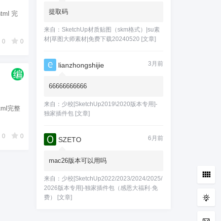
提取码
tml 完
来自：
SketchUp材质贴图（skm格式）|su素
材|草图大师素材|免费下载20240520
[文章]
0
0
3月前
lianzhongshijie
66666666666
来自：
少校[SketchUp2019\2020版本专用]-
tml完整
独家插件包
[文章]
0
0
6月前
SZETO
mac26版本可以用吗
来自：
少校[SketchUp2022/2023/2024/2025/
2026版本专用]-独家插件包（感恩大福利·免
费）
[文章]