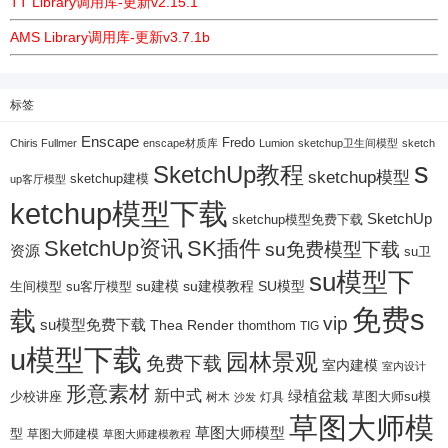
TT Library调用库-更新v2.15.1
AMS Library调用库-更新v3.7.1b
标签
Enscape
Fredo
Chiris Fullmer
enscape材质库
Lumion
sketchup卫生间模型
sketch
s
SketchUp教程
sketchup模型
sketchup建模
up客厅模型
ketchup模型下载
SketchUp
sketchup模型免费下载
SketchUp资讯
SK插件
su免费模型下载
资源
su卫
su模型下
su建模
su客厅模型
su建模教程
SU模型
生间模型
免费s
载
vip
su模型免费下载
Thea Render
thomthom
TIG
u模型下载
园林景观
免费下载
室内建模
室内设计
形意素材
新中式
绿植盆栽
少校讲座
树木
灯具
草图大师su模
沙发
草图大师模
草图大师模型
型
草图大师建模
草图大师建模教程