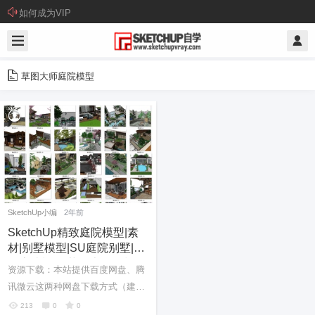
如何成为VIP
草图大师庭院模型
SketchUp小编
2年前
SketchUp精致庭院模型|素
材|别墅模型|SU庭院别墅|精
品庭院模型|草图大师su模型
资源下载：本站提供百度网盘、腾
免费下载20240404
讯微云这两种网盘下载方式（建议
安装客户端下载），如果两种网盘
213
0
0