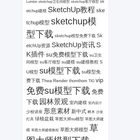
sk
Lumion
sketchup卫生间模型
sketchup客厅模型
SketchUp教程
ske
etchup建模
sketchup模
tchup模型
型下载
Sk
sketchup模型免费下载
SketchUp资讯
S
etchUp资源
K插件
su免费模型下载
su卫生
su建模
su客厅模型
su建模教程
S
间模型
su模型下载
su模型免
U模型
vip
费下载
Thea Render
thomthom
TIG
免费su模型下载
免费
园林景观
下载
室内建模
室内设计
形意素材
新中式
少校讲座
树木
沙发
绿植盆栽
灯具
草图大师su模型
草图大师建
草
草图大师模型
模
草图大师建模教程