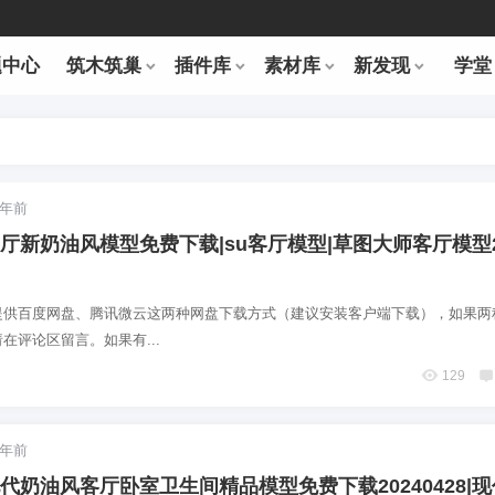
题中心
筑木筑巢
插件库
素材库
新发现
学堂
2年前
Up客厅新奶油风模型免费下载|su客厅模型|草图大师客厅模型2
提供百度网盘、腾讯微云这两种网盘下载方式（建议安装客户端下载），如果两
在评论区留言。如果有...
129
2年前
Up现代奶油风客厅卧室卫生间精品模型免费下载20240428|