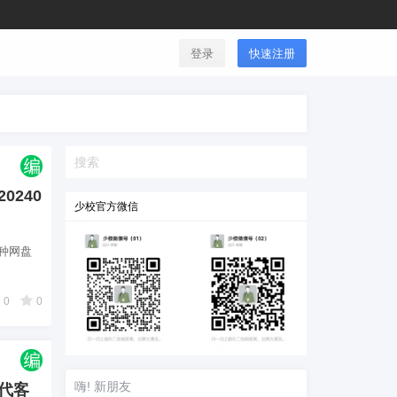
登录
快速注册
0240
少校官方微信
种网盘
0
0
嗨! 新朋友
现代客