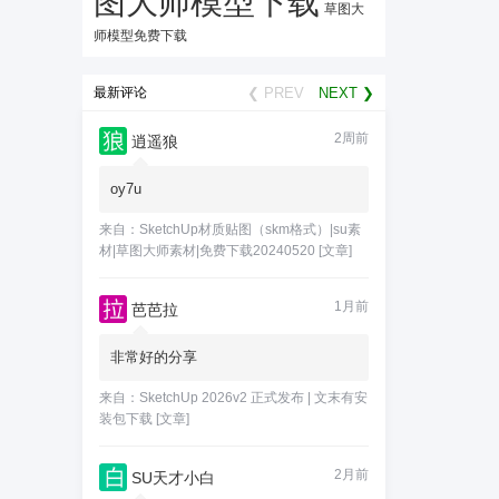
图大师模型下载
草图大
师模型免费下载
最新评论
❮ PREV
NEXT ❯
2周前
逍遥狼
oy7u
来自：
SketchUp材质贴图（skm格式）|su素
材|草图大师素材|免费下载20240520
[文章]
1月前
芭芭拉
非常好的分享
来自：
SketchUp 2026v2 正式发布 | 文末有安
装包下载
[文章]
2月前
SU天才小白