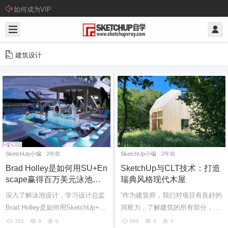
如何成为VIP
建筑设计
SketchUp小编
2年前
SketchUp小编
2年前
Brad Holley是如何用SU+En
SketchUp与CLT技术：打造
scape赢得百万美元泳池设
瑞典风格现代木屋
计挑战赛的？
深入了解泳池设计，学习设计总监
“作为建筑师，我们对项目有良好的
Brad Holley是如何用SketchUp+En
洞察力，了解建筑的所有部分，有
scape赢得百万美元泳池设计挑战
能力协调和收集信息并发展创新想
763
0
0
684
0
0