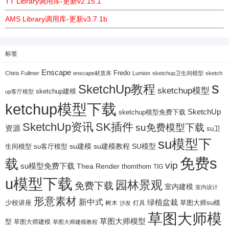
TT Library调用库-更新v2.15.1
AMS Library调用库-更新v3.7.1b
标签
Enscape
Fredo
Chiris Fullmer
enscape材质库
Lumion
sketchup卫生间模型
sketch
s
SketchUp教程
sketchup模型
sketchup建模
up客厅模型
ketchup模型下载
SketchUp
sketchup模型免费下载
SketchUp资讯
SK插件
su免费模型下载
资源
su卫
su模型下
su建模
su客厅模型
su建模教程
SU模型
生间模型
免费s
载
vip
su模型免费下载
Thea Render
thomthom
TIG
u模型下载
园林景观
免费下载
室内建模
室内设计
形意素材
新中式
绿植盆栽
少校讲座
树木
灯具
草图大师su模
沙发
草图大师模
草图大师模型
型
草图大师建模
草图大师建模教程