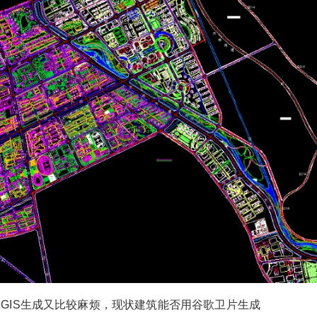
6位以上
您没有权限发布内容，请购买会员或者提升权
限。
6位以上
忘记密码？
找回
已有帐号？
登录
GIS生成又比较麻烦，现状建筑能否用谷歌卫片生成