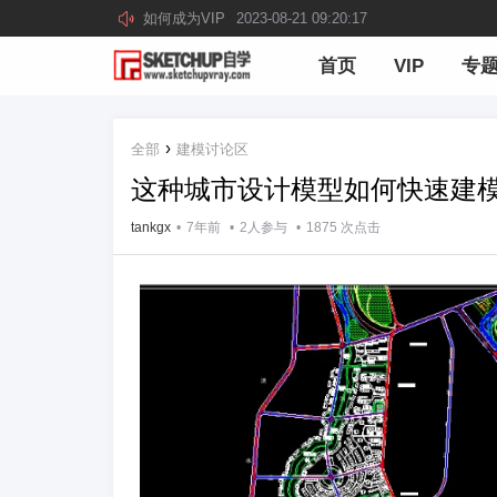
如何成为VIP
2023-08-21 09:20:17
首页
VIP
专
›
全部
建模讨论区
这种城市设计模型如何快速建
tankgx
•
7年前
•
2人参与
•
1875
次点击