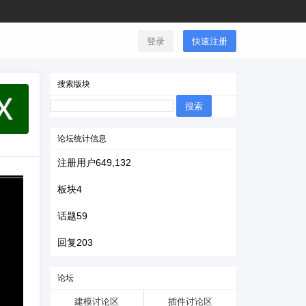
登录
快速注册
搜索版块
搜
索：
论坛统计信息
注册用户
649,132
板块
4
话题
59
回复
203
论坛
建模讨论区
插件讨论区