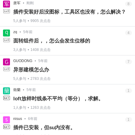
唐军
•
刚刚
8
插件安装好后没图标，工具区也没有，怎么解决？
5人参与
•
9905 次点击
zq
•
5年前
4
面转组件后，，怎么会发生位移的
3人参与
•
1408 次点击
6位以上
GUODONG
•
5年前
7
6位以上
异形建模怎么办
您没有权限发布内容，请购买会员或者提升权
限。
5人参与
•
2783 次点击
衛蘭
•
5年前
1
loft放样时线条不平均（等分），求解。
忘记密码？
找回
已有帐号？
登录
1人参与
•
1263 次点击
nisus
•
6年前
1
插件已安装，但su内没有。