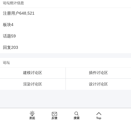
论坛统计信息
注册用户
648,521
板块
4
话题
59
回复
203
论坛
建模讨论区
插件讨论区
渲染讨论区
设计讨论区
发起
反馈
搜索
Top