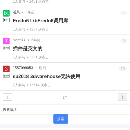
1人参与
•
2451 次点击
溪风
•
6年前
1
Fredo6 LibFredo6调用库
1人参与
•
1237 次点击
storm77
•
6年前
9
插件是英文的
7人参与
•
2231 次点击
1557099053
•
刚刚
10
su2018 3dwarehouse无法使用
7人参与
•
13514 次点击
❮
❯
1/4
搜索版块
搜
索：