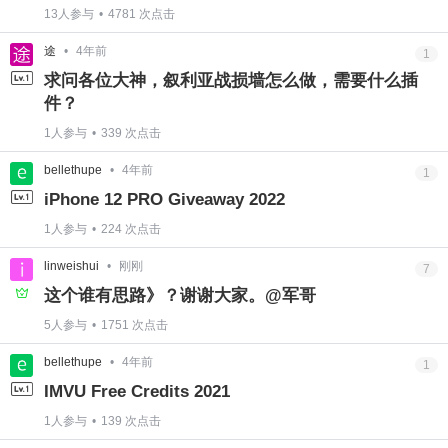
13人参与
•
4781 次点击
途
•
4年前
1
求问各位大神，叙利亚战损墙怎么做，需要什么插
件？
1人参与
•
339 次点击
bellethupe
•
4年前
1
iPhone 12 PRO Giveaway 2022
1人参与
•
224 次点击
linweishui
•
刚刚
7
这个谁有思路》？谢谢大家。@军哥
5人参与
•
1751 次点击
bellethupe
•
4年前
1
IMVU Free Credits 2021
1人参与
•
139 次点击