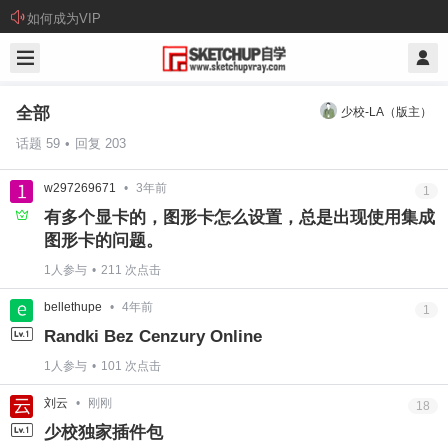
如何成为VIP
全部
少校-LA
（版主）
话题 59
•
回复 203
w297269671
•
3年前
1
有多个显卡的，图形卡怎么设置，总是出现使用集成
图形卡的问题。
1人参与
•
211 次点击
bellethupe
•
4年前
1
Randki Bez Cenzury Online
1人参与
•
101 次点击
刘云
•
刚刚
18
少校独家插件包