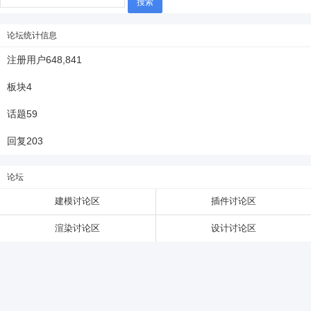
索：
论坛统计信息
6位以上
注册用户
648,841
6位以上
您没有权限发布内容，请购买会员或者提升权
板块
4
限。
话题
59
回复
203
忘记密码？
找回
已有帐号？
登录
论坛
建模讨论区
插件讨论区
渲染讨论区
设计讨论区