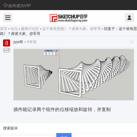
如何成为VIP
首页
›
论坛
›
建模讨论区
›
这个谁有思路》？谢谢大家。@军哥
›
回复于：这个谁有思
路》？谢谢大家。@军哥
jyyxf8
•
6年前
1
插件能记录两个组件的位移缩放和旋转，并复制
搜索版块
搜