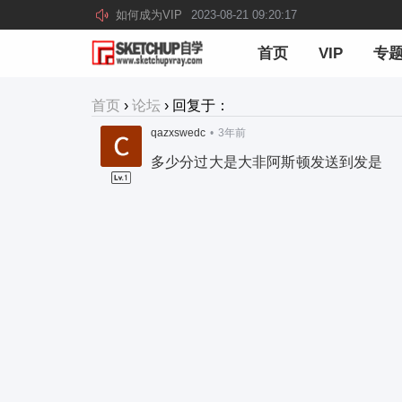
如何成为VIP
2023-08-21 09:20:17
首页
VIP
专
首页
›
论坛
›
回复于：
qazxswedc
•
3年前
多少分过大是大非阿斯顿发送到发是