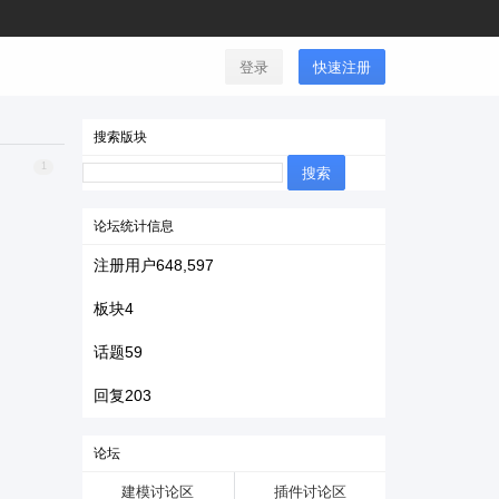
登录
快速注册
搜索版块
搜
1
索：
论坛统计信息
注册用户
648,597
板块
4
话题
59
回复
203
论坛
建模讨论区
插件讨论区