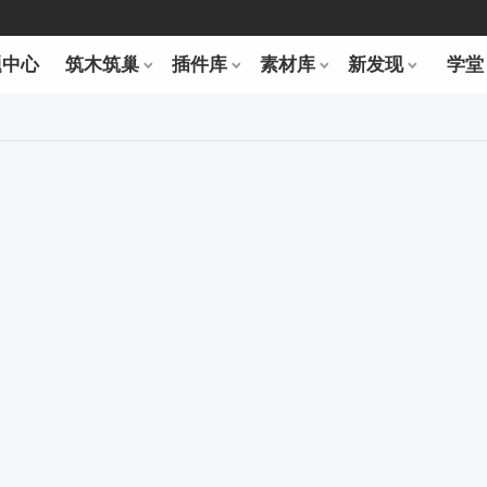
题中心
筑木筑巢
插件库
素材库
新发现
学堂