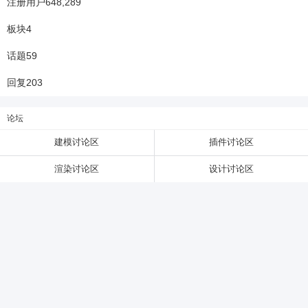
注册用户
648,289
板块
4
6位以上
话题
59
6位以上
您没有权限发布内容，请购买会员或者提升权
回复
203
限。
论坛
建模讨论区
插件讨论区
忘记密码？
找回
已有帐号？
登录
渲染讨论区
设计讨论区