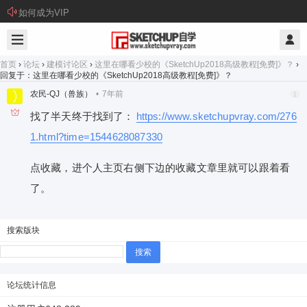
如何成为VIP
首页
›
论坛
›
建模讨论区
›
这里在哪看少校的《SketchUp2018高级教程[免费]》？
›
回复于：这里在哪看少校的《SketchUp2018高级教程[免费]》？
农民-QJ（兽族）
•
7年前
1
找了半天终于找到了：
https://www.sketchupvray.com/276
1.html?time=1544628087330
点收藏，进个人主页右侧下边的收藏文章里就可以跟着看
了。
搜索版块
搜
索：
论坛统计信息