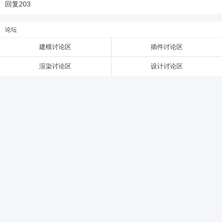
回复
203
6位以上
论坛
建模讨论区
插件讨论区
6位以上
您没有权限发布内容，请购买会员或者提升权
限。
渲染讨论区
设计讨论区
忘记密码？
找回
已有帐号？
登录