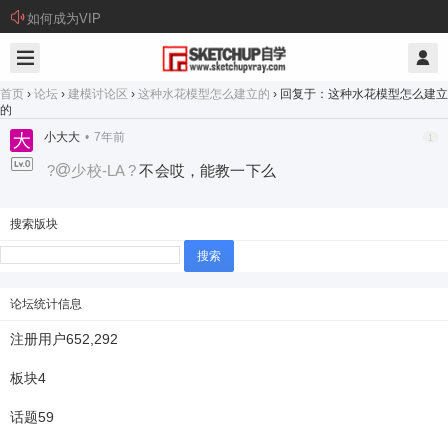
如何成为VIP
首页
›
论坛
›
建模讨论区
›
这种水花模型怎么建立的
›
回复于：这种水花模型怎么建立
的
小大大
•
7年前
1
?
少校-LA
?
不会哎，能教一下么
搜索版块
搜
索：
论坛统计信息
注册用户
652,292
板块
4
话题
59