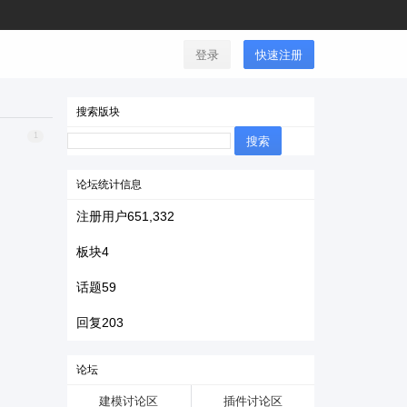
登录
快速注册
搜索版块
搜
1
索：
论坛统计信息
注册用户
651,332
板块
4
话题
59
回复
203
论坛
建模讨论区
插件讨论区