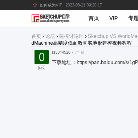
如何成为VIP
2023-08-21 09:20:17
首页
VIP
专
首页
›
论坛
›
建模讨论区
›
Sketchup VS Wo
dMachine高精度低面数真实地形建模视频教程
zz3344520
•
7年前
下载地址：https://pan.baidu.com/s/1g