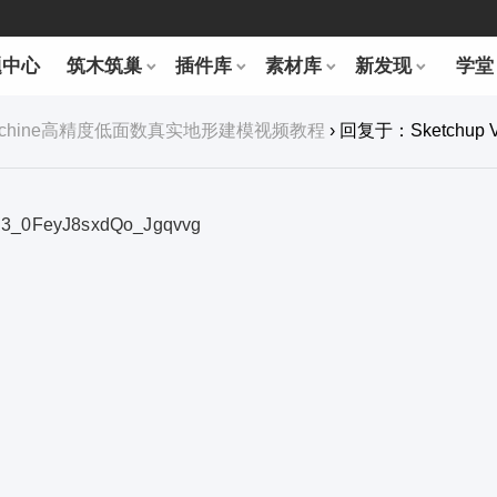
题中心
筑木筑巢
插件库
素材库
新发现
学堂
rldMachine高精度低面数真实地形建模视频教程
›
回复于：Sketchup V
P3_0FeyJ8sxdQo_Jgqvvg