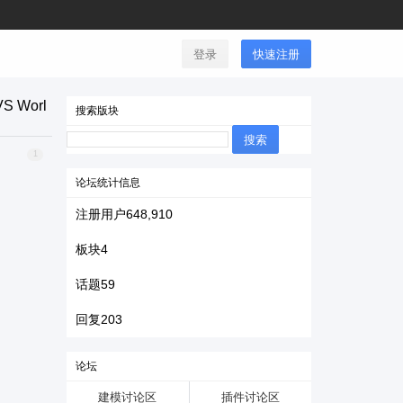
登录
快速注册
S Worl
搜索版块
搜
索：
1
论坛统计信息
注册用户
648,910
板块
4
话题
59
回复
203
论坛
建模讨论区
插件讨论区