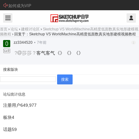
如何成为VIP
首页
›
论坛
›
建模讨论区
›
Sketchup VS WorldMachine高精度低面数真实地形建模视
频教程
›
回复于：Sketchup VS WorldMachine高精度低面数真实地形建模视频教程
zz3344520
•
7年前
1
?
莎莎
?
客气客气《》《》《》
搜索版块
搜
索：
论坛统计信息
注册用户
649,977
板块
4
话题
59